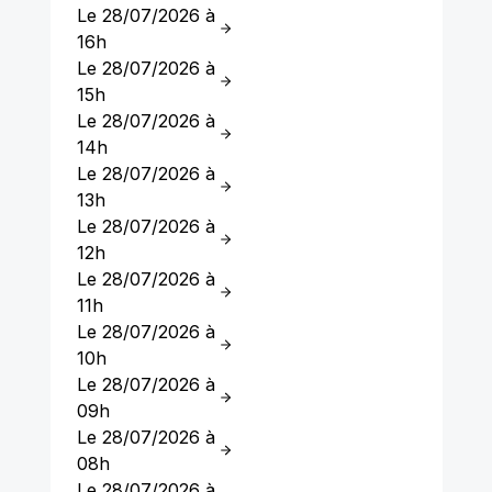
Le 28/07/2026 à
16h
Le 28/07/2026 à
15h
Le 28/07/2026 à
14h
Le 28/07/2026 à
13h
Le 28/07/2026 à
12h
Le 28/07/2026 à
11h
Le 28/07/2026 à
10h
Le 28/07/2026 à
09h
Le 28/07/2026 à
08h
Le 28/07/2026 à