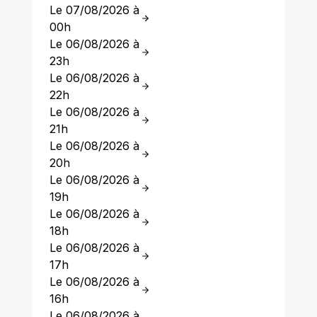
Le 07/08/2026 à
00h
Le 06/08/2026 à
23h
Le 06/08/2026 à
22h
Le 06/08/2026 à
21h
Le 06/08/2026 à
20h
Le 06/08/2026 à
19h
Le 06/08/2026 à
18h
Le 06/08/2026 à
17h
Le 06/08/2026 à
16h
Le 06/08/2026 à