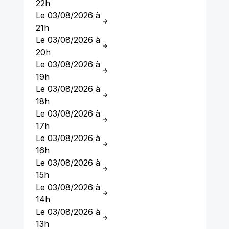
22h
Le 03/08/2026 à
21h
Le 03/08/2026 à
20h
Le 03/08/2026 à
19h
Le 03/08/2026 à
18h
Le 03/08/2026 à
17h
Le 03/08/2026 à
16h
Le 03/08/2026 à
15h
Le 03/08/2026 à
14h
Le 03/08/2026 à
13h