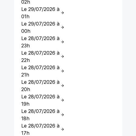
02h
Le 29/07/2026 à
01h
Le 29/07/2026 à
00h
Le 28/07/2026 à
23h
Le 28/07/2026 à
22h
Le 28/07/2026 à
21h
Le 28/07/2026 à
20h
Le 28/07/2026 à
19h
Le 28/07/2026 à
18h
Le 28/07/2026 à
17h