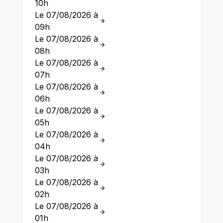
10h
Le 07/08/2026 à
09h
Le 07/08/2026 à
08h
Le 07/08/2026 à
07h
Le 07/08/2026 à
06h
Le 07/08/2026 à
05h
Le 07/08/2026 à
04h
Le 07/08/2026 à
03h
Le 07/08/2026 à
02h
Le 07/08/2026 à
01h