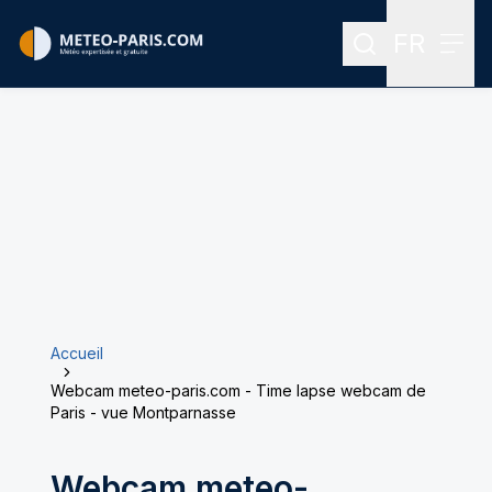
FR
Rechercher
Menu
Menu des
Accueil
Webcam meteo-paris.com - Time lapse webcam de
Paris - vue Montparnasse
Webcam meteo-