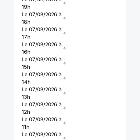
19h
Le 07/08/2026 à
18h
Le 07/08/2026 à
17h
Le 07/08/2026 à
16h
Le 07/08/2026 à
15h
Le 07/08/2026 à
14h
Le 07/08/2026 à
13h
Le 07/08/2026 à
12h
Le 07/08/2026 à
11h
Le 07/08/2026 à