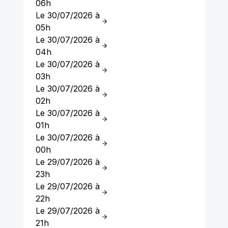
06h
Le 30/07/2026 à
05h
Le 30/07/2026 à
04h
Le 30/07/2026 à
03h
Le 30/07/2026 à
02h
Le 30/07/2026 à
01h
Le 30/07/2026 à
00h
Le 29/07/2026 à
23h
Le 29/07/2026 à
22h
Le 29/07/2026 à
21h