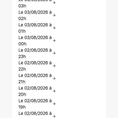
03h
Le 03/08/2026 à
02h
Le 03/08/2026 à
01h
Le 03/08/2026 à
00h
Le 02/08/2026 à
23h
Le 02/08/2026 à
22h
Le 02/08/2026 à
21h
Le 02/08/2026 à
20h
Le 02/08/2026 à
19h
Le 02/08/2026 à