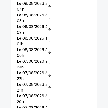
Le 08/08/2026 à
04h
Le 08/08/2026 à
03h
Le 08/08/2026 à
02h
Le 08/08/2026 à
01h
Le 08/08/2026 à
00h
Le 07/08/2026 à
23h
Le 07/08/2026 à
22h
Le 07/08/2026 à
21h
Le 07/08/2026 à
20h
Le 07/08/2026 à