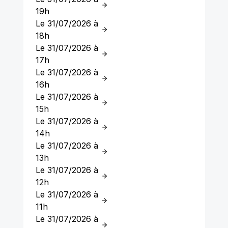
19h
Le 31/07/2026 à
18h
Le 31/07/2026 à
17h
Le 31/07/2026 à
16h
Le 31/07/2026 à
15h
Le 31/07/2026 à
14h
Le 31/07/2026 à
13h
Le 31/07/2026 à
12h
Le 31/07/2026 à
11h
Le 31/07/2026 à