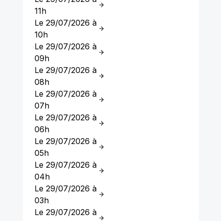
11h
Le 29/07/2026 à
10h
Le 29/07/2026 à
09h
Le 29/07/2026 à
08h
Le 29/07/2026 à
07h
Le 29/07/2026 à
06h
Le 29/07/2026 à
05h
Le 29/07/2026 à
04h
Le 29/07/2026 à
03h
Le 29/07/2026 à