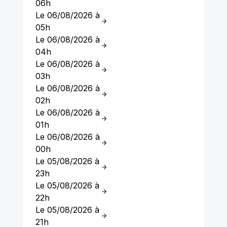
06h
Le 06/08/2026 à
05h
Le 06/08/2026 à
04h
Le 06/08/2026 à
03h
Le 06/08/2026 à
02h
Le 06/08/2026 à
01h
Le 06/08/2026 à
00h
Le 05/08/2026 à
23h
Le 05/08/2026 à
22h
Le 05/08/2026 à
21h