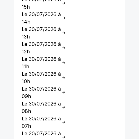
15h
Le 30/07/2026 à
14h
Le 30/07/2026 à
13h
Le 30/07/2026 à
12h
Le 30/07/2026 à
11h
Le 30/07/2026 à
10h
Le 30/07/2026 à
09h
Le 30/07/2026 à
08h
Le 30/07/2026 à
07h
Le 30/07/2026 à