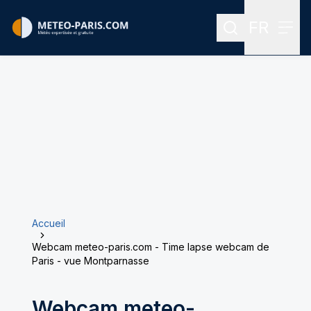
FR
Rechercher
Menu
Menu des
Accueil
Webcam meteo-paris.com - Time lapse webcam de
Paris - vue Montparnasse
Webcam meteo-