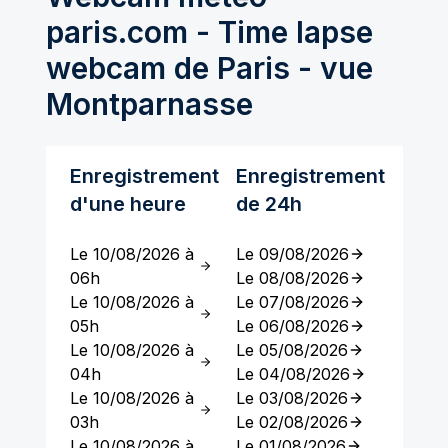
paris.com - Time lapse
webcam de Paris - vue
Montparnasse
Enregistrement
Enregistrement
d'une heure
de 24h
Le 10/08/2026 à
Le 09/08/2026
06h
Le 08/08/2026
Le 10/08/2026 à
Le 07/08/2026
05h
Le 06/08/2026
Le 10/08/2026 à
Le 05/08/2026
04h
Le 04/08/2026
Le 10/08/2026 à
Le 03/08/2026
03h
Le 02/08/2026
Le 10/08/2026 à
Le 01/08/2026