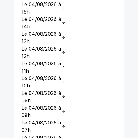
Le 04/08/2026 à
15h
Le 04/08/2026 à
14h
Le 04/08/2026 à
13h
Le 04/08/2026 à
12h
Le 04/08/2026 à
11h
Le 04/08/2026 à
10h
Le 04/08/2026 à
09h
Le 04/08/2026 à
08h
Le 04/08/2026 à
07h
Le 04/08/2026 à