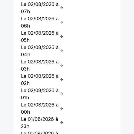
Le 02/08/2026 à
07h
Le 02/08/2026 à
06h
Le 02/08/2026 à
05h
Le 02/08/2026 à
04h
Le 02/08/2026 à
03h
Le 02/08/2026 à
02h
Le 02/08/2026 à
01h
Le 02/08/2026 à
00h
Le 01/08/2026 à
23h
Le 01/08/2026 à