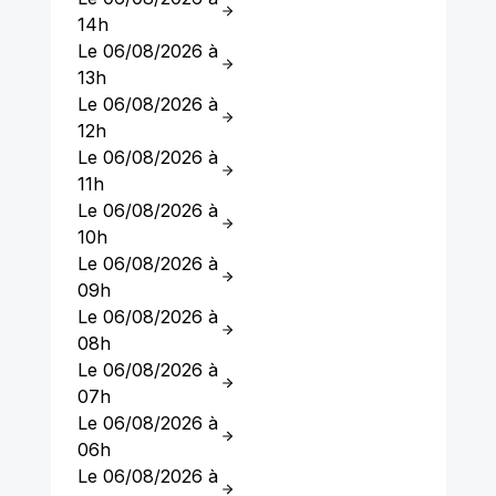
14h
Le 06/08/2026 à
13h
Le 06/08/2026 à
12h
Le 06/08/2026 à
11h
Le 06/08/2026 à
10h
Le 06/08/2026 à
09h
Le 06/08/2026 à
08h
Le 06/08/2026 à
07h
Le 06/08/2026 à
06h
Le 06/08/2026 à