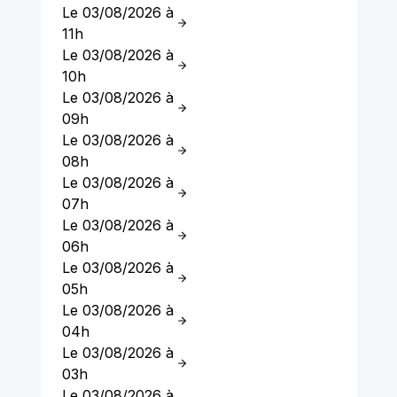
Le 03/08/2026 à
11h
Le 03/08/2026 à
10h
Le 03/08/2026 à
09h
Le 03/08/2026 à
08h
Le 03/08/2026 à
07h
Le 03/08/2026 à
06h
Le 03/08/2026 à
05h
Le 03/08/2026 à
04h
Le 03/08/2026 à
03h
Le 03/08/2026 à