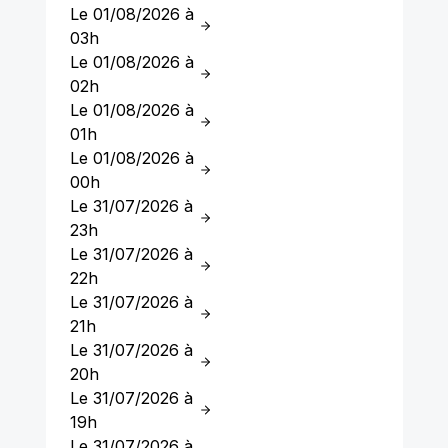
Le 01/08/2026 à
03h
Le 01/08/2026 à
02h
Le 01/08/2026 à
01h
Le 01/08/2026 à
00h
Le 31/07/2026 à
23h
Le 31/07/2026 à
22h
Le 31/07/2026 à
21h
Le 31/07/2026 à
20h
Le 31/07/2026 à
19h
Le 31/07/2026 à