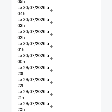
05h
Le 30/07/2026 à
04h
Le 30/07/2026 à
03h
Le 30/07/2026 à
02h
Le 30/07/2026 à
01h
Le 30/07/2026 à
00h
Le 29/07/2026 à
23h
Le 29/07/2026 à
22h
Le 29/07/2026 à
21h
Le 29/07/2026 à
20h