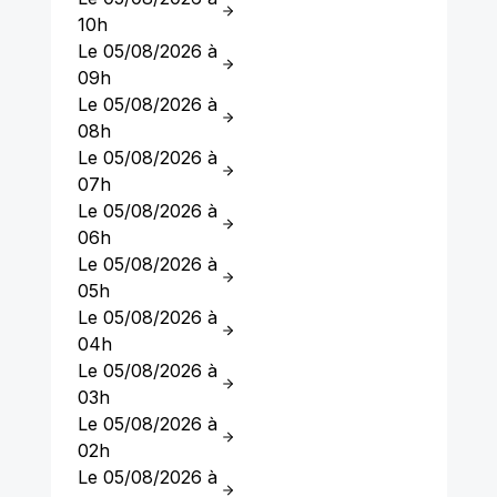
10h
Le 05/08/2026 à
09h
Le 05/08/2026 à
08h
Le 05/08/2026 à
07h
Le 05/08/2026 à
06h
Le 05/08/2026 à
05h
Le 05/08/2026 à
04h
Le 05/08/2026 à
03h
Le 05/08/2026 à
02h
Le 05/08/2026 à