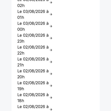
02h
Le 03/08/2026 à
01h
Le 03/08/2026 à
00h
Le 02/08/2026 à
23h
Le 02/08/2026 à
22h
Le 02/08/2026 à
21h
Le 02/08/2026 à
20h
Le 02/08/2026 à
19h
Le 02/08/2026 à
18h
Le 02/08/2026 à