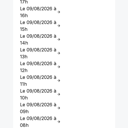
17h
Le 09/08/2026 à
16h
Le 09/08/2026 à
15h
Le 09/08/2026 à
14h
Le 09/08/2026 à
13h
Le 09/08/2026 à
12h
Le 09/08/2026 à
11h
Le 09/08/2026 à
10h
Le 09/08/2026 à
09h
Le 09/08/2026 à
08h