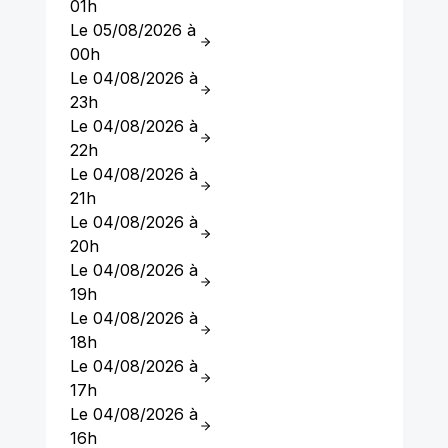
01h
Le 05/08/2026 à
00h
Le 04/08/2026 à
23h
Le 04/08/2026 à
22h
Le 04/08/2026 à
21h
Le 04/08/2026 à
20h
Le 04/08/2026 à
19h
Le 04/08/2026 à
18h
Le 04/08/2026 à
17h
Le 04/08/2026 à
16h