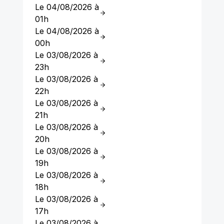
Le 04/08/2026 à
01h
Le 04/08/2026 à
00h
Le 03/08/2026 à
23h
Le 03/08/2026 à
22h
Le 03/08/2026 à
21h
Le 03/08/2026 à
20h
Le 03/08/2026 à
19h
Le 03/08/2026 à
18h
Le 03/08/2026 à
17h
Le 03/08/2026 à