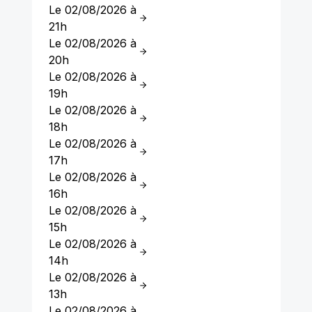
Le 02/08/2026 à
21h
Le 02/08/2026 à
20h
Le 02/08/2026 à
19h
Le 02/08/2026 à
18h
Le 02/08/2026 à
17h
Le 02/08/2026 à
16h
Le 02/08/2026 à
15h
Le 02/08/2026 à
14h
Le 02/08/2026 à
13h
Le 02/08/2026 à