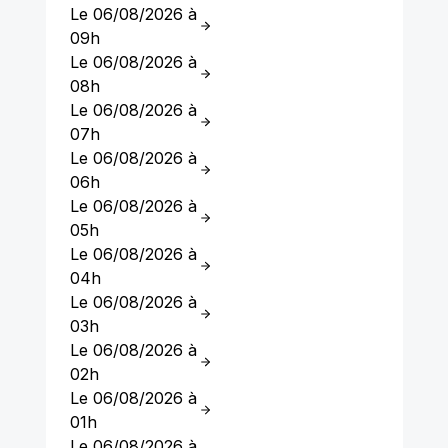
Le 06/08/2026 à
09h
Le 06/08/2026 à
08h
Le 06/08/2026 à
07h
Le 06/08/2026 à
06h
Le 06/08/2026 à
05h
Le 06/08/2026 à
04h
Le 06/08/2026 à
03h
Le 06/08/2026 à
02h
Le 06/08/2026 à
01h
Le 06/08/2026 à