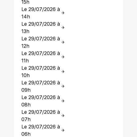
15h
Le 29/07/2026 à
14h
Le 29/07/2026 à
13h
Le 29/07/2026 à
12h
Le 29/07/2026 à
11h
Le 29/07/2026 à
10h
Le 29/07/2026 à
09h
Le 29/07/2026 à
08h
Le 29/07/2026 à
07h
Le 29/07/2026 à
06h