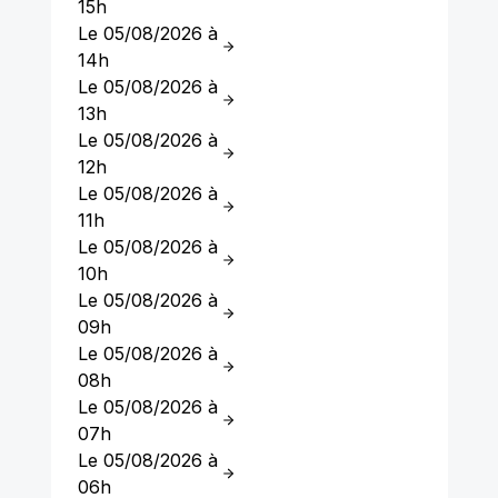
15h
Le 05/08/2026 à
14h
Le 05/08/2026 à
13h
Le 05/08/2026 à
12h
Le 05/08/2026 à
11h
Le 05/08/2026 à
10h
Le 05/08/2026 à
09h
Le 05/08/2026 à
08h
Le 05/08/2026 à
07h
Le 05/08/2026 à
06h