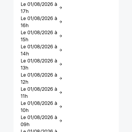
Le 01/08/2026 à
17h
Le 01/08/2026 à
16h
Le 01/08/2026 à
15h
Le 01/08/2026 à
14h
Le 01/08/2026 à
13h
Le 01/08/2026 à
12h
Le 01/08/2026 à
11h
Le 01/08/2026 à
10h
Le 01/08/2026 à
09h
Le 01/08/2026 à