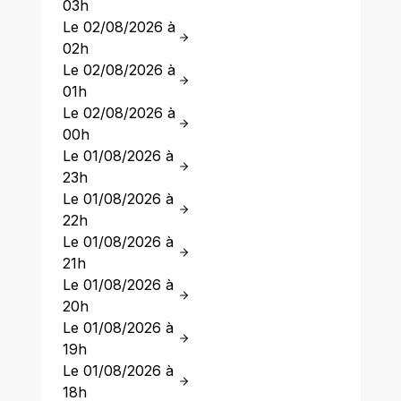
03h
Le 02/08/2026 à
02h
Le 02/08/2026 à
01h
Le 02/08/2026 à
00h
Le 01/08/2026 à
23h
Le 01/08/2026 à
22h
Le 01/08/2026 à
21h
Le 01/08/2026 à
20h
Le 01/08/2026 à
19h
Le 01/08/2026 à
18h