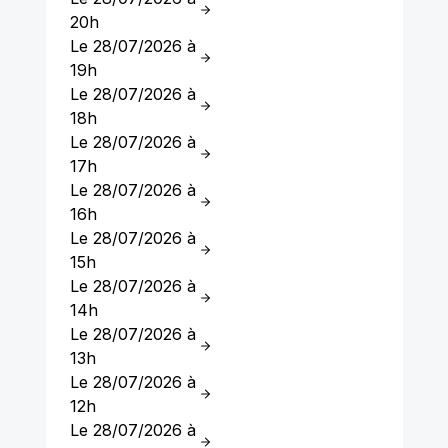
20h
Le 28/07/2026 à
19h
Le 28/07/2026 à
18h
Le 28/07/2026 à
17h
Le 28/07/2026 à
16h
Le 28/07/2026 à
15h
Le 28/07/2026 à
14h
Le 28/07/2026 à
13h
Le 28/07/2026 à
12h
Le 28/07/2026 à