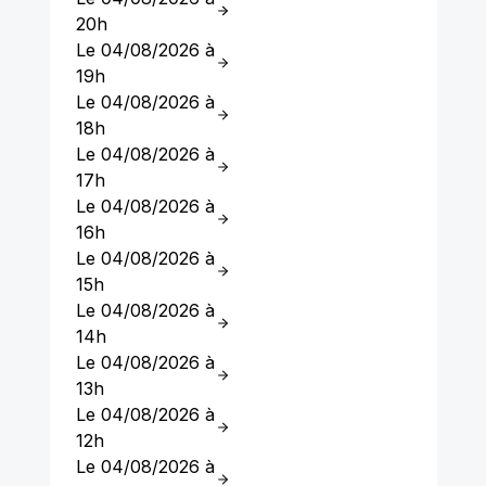
20h
Le 04/08/2026 à
19h
Le 04/08/2026 à
18h
Le 04/08/2026 à
17h
Le 04/08/2026 à
16h
Le 04/08/2026 à
15h
Le 04/08/2026 à
14h
Le 04/08/2026 à
13h
Le 04/08/2026 à
12h
Le 04/08/2026 à