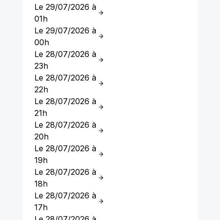
Le 29/07/2026 à
01h
Le 29/07/2026 à
00h
Le 28/07/2026 à
23h
Le 28/07/2026 à
22h
Le 28/07/2026 à
21h
Le 28/07/2026 à
20h
Le 28/07/2026 à
19h
Le 28/07/2026 à
18h
Le 28/07/2026 à
17h
Le 28/07/2026 à