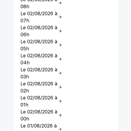
08h
Le 02/08/2026 à
07h
Le 02/08/2026 à
06h
Le 02/08/2026 à
05h
Le 02/08/2026 à
04h
Le 02/08/2026 à
03h
Le 02/08/2026 à
02h
Le 02/08/2026 à
01h
Le 02/08/2026 à
00h
Le 01/08/2026 à