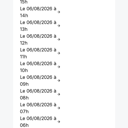
15h
Le 06/08/2026 à
14h
Le 06/08/2026 à
13h
Le 06/08/2026 à
12h
Le 06/08/2026 à
11h
Le 06/08/2026 à
10h
Le 06/08/2026 à
09h
Le 06/08/2026 à
08h
Le 06/08/2026 à
07h
Le 06/08/2026 à
06h