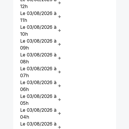
12h
Le 03/08/2026 à
11h
Le 03/08/2026 à
10h
Le 03/08/2026 à
09h
Le 03/08/2026 à
08h
Le 03/08/2026 à
07h
Le 03/08/2026 à
06h
Le 03/08/2026 à
05h
Le 03/08/2026 à
04h
Le 03/08/2026 à