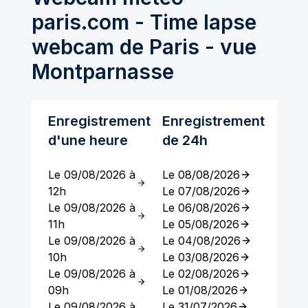
paris.com - Time lapse
webcam de Paris - vue
Montparnasse
Enregistrement
Enregistrement
d'une heure
de 24h
Le 09/08/2026 à
Le 08/08/2026
12h
Le 07/08/2026
Le 09/08/2026 à
Le 06/08/2026
11h
Le 05/08/2026
Le 09/08/2026 à
Le 04/08/2026
10h
Le 03/08/2026
Le 09/08/2026 à
Le 02/08/2026
09h
Le 01/08/2026
Le 09/08/2026 à
Le 31/07/2026