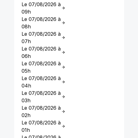
Le 07/08/2026 à
09h
Le 07/08/2026 à
08h
Le 07/08/2026 à
07h
Le 07/08/2026 à
06h
Le 07/08/2026 à
05h
Le 07/08/2026 à
04h
Le 07/08/2026 à
03h
Le 07/08/2026 à
02h
Le 07/08/2026 à
01h
Le 07/08/2026 à