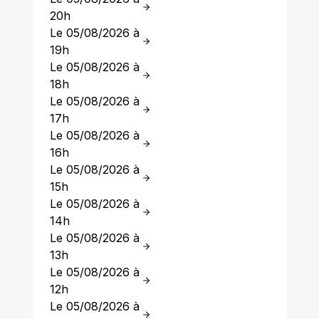
20h
Le 05/08/2026 à
19h
Le 05/08/2026 à
18h
Le 05/08/2026 à
17h
Le 05/08/2026 à
16h
Le 05/08/2026 à
15h
Le 05/08/2026 à
14h
Le 05/08/2026 à
13h
Le 05/08/2026 à
12h
Le 05/08/2026 à