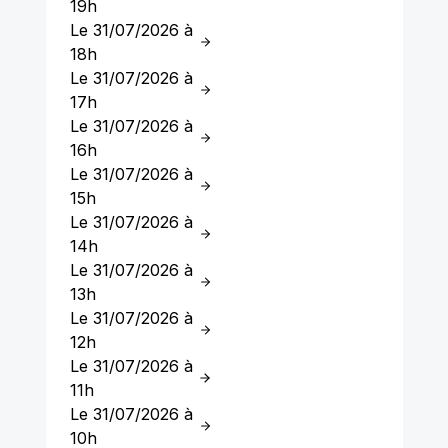
19h
Le 31/07/2026 à
18h
Le 31/07/2026 à
17h
Le 31/07/2026 à
16h
Le 31/07/2026 à
15h
Le 31/07/2026 à
14h
Le 31/07/2026 à
13h
Le 31/07/2026 à
12h
Le 31/07/2026 à
11h
Le 31/07/2026 à
10h