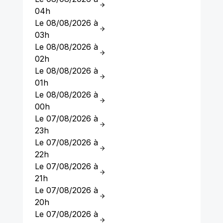
04h
Le 08/08/2026 à
03h
Le 08/08/2026 à
02h
Le 08/08/2026 à
01h
Le 08/08/2026 à
00h
Le 07/08/2026 à
23h
Le 07/08/2026 à
22h
Le 07/08/2026 à
21h
Le 07/08/2026 à
20h
Le 07/08/2026 à