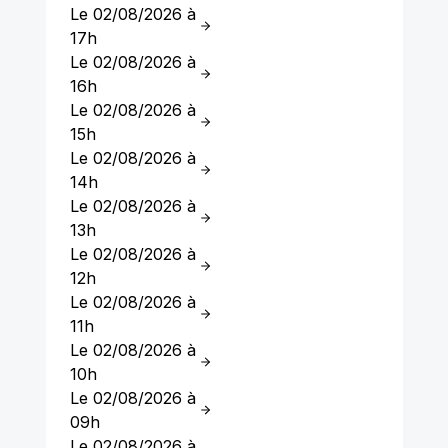
Le 02/08/2026 à
17h
Le 02/08/2026 à
16h
Le 02/08/2026 à
15h
Le 02/08/2026 à
14h
Le 02/08/2026 à
13h
Le 02/08/2026 à
12h
Le 02/08/2026 à
11h
Le 02/08/2026 à
10h
Le 02/08/2026 à
09h
Le 02/08/2026 à