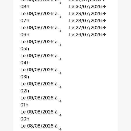
08h
Le 30/07/2026
Le 09/08/2026 à
Le 29/07/2026
07h
Le 28/07/2026
Le 09/08/2026 à
Le 27/07/2026
06h
Le 26/07/2026
Le 09/08/2026 à
05h
Le 09/08/2026 à
04h
Le 09/08/2026 à
03h
Le 09/08/2026 à
02h
Le 09/08/2026 à
01h
Le 09/08/2026 à
00h
Le 08/08/2026 à