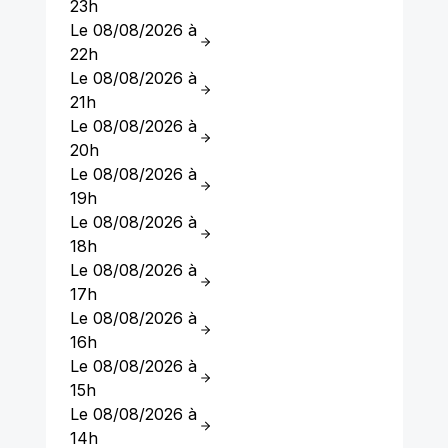
23h
Le 08/08/2026 à
22h
Le 08/08/2026 à
21h
Le 08/08/2026 à
20h
Le 08/08/2026 à
19h
Le 08/08/2026 à
18h
Le 08/08/2026 à
17h
Le 08/08/2026 à
16h
Le 08/08/2026 à
15h
Le 08/08/2026 à
14h