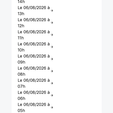
14h
Le 06/08/2026 à
13h
Le 06/08/2026 à
12h
Le 06/08/2026 à
11h
Le 06/08/2026 à
10h
Le 06/08/2026 à
09h
Le 06/08/2026 à
08h
Le 06/08/2026 à
07h
Le 06/08/2026 à
06h
Le 06/08/2026 à
05h