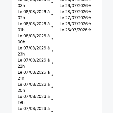
03h
Le 29/07/2026
Le 08/08/2026 à
Le 28/07/2026
02h
Le 27/07/2026
Le 08/08/2026 à
Le 26/07/2026
01h
Le 25/07/2026
Le 08/08/2026 à
00h
Le 07/08/2026 à
23h
Le 07/08/2026 à
22h
Le 07/08/2026 à
21h
Le 07/08/2026 à
20h
Le 07/08/2026 à
19h
Le 07/08/2026 à