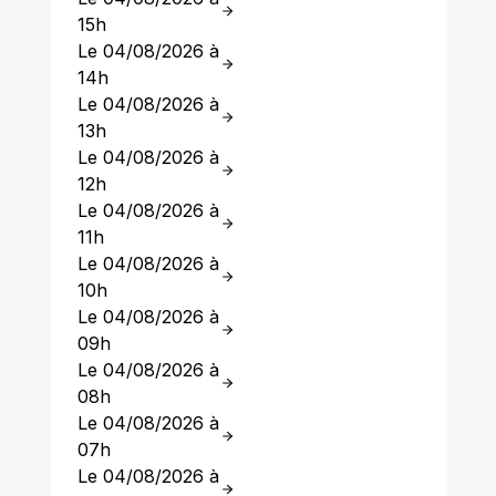
15h
Le 04/08/2026 à
14h
Le 04/08/2026 à
13h
Le 04/08/2026 à
12h
Le 04/08/2026 à
11h
Le 04/08/2026 à
10h
Le 04/08/2026 à
09h
Le 04/08/2026 à
08h
Le 04/08/2026 à
07h
Le 04/08/2026 à