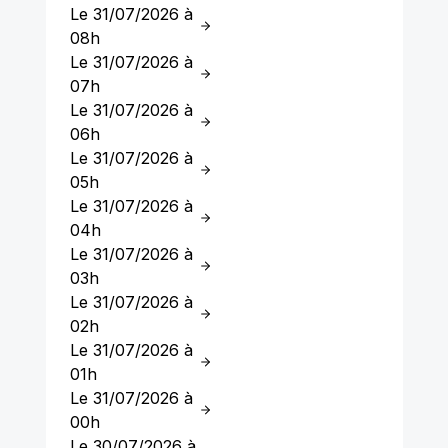
Le 31/07/2026 à
08h
Le 31/07/2026 à
07h
Le 31/07/2026 à
06h
Le 31/07/2026 à
05h
Le 31/07/2026 à
04h
Le 31/07/2026 à
03h
Le 31/07/2026 à
02h
Le 31/07/2026 à
01h
Le 31/07/2026 à
00h
Le 30/07/2026 à