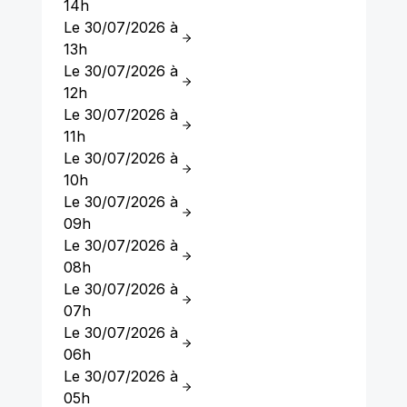
14h
Le 30/07/2026 à
13h
Le 30/07/2026 à
12h
Le 30/07/2026 à
11h
Le 30/07/2026 à
10h
Le 30/07/2026 à
09h
Le 30/07/2026 à
08h
Le 30/07/2026 à
07h
Le 30/07/2026 à
06h
Le 30/07/2026 à
05h