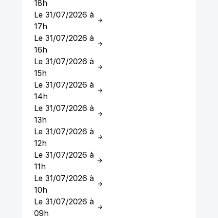
18h
Le 31/07/2026 à
17h
Le 31/07/2026 à
16h
Le 31/07/2026 à
15h
Le 31/07/2026 à
14h
Le 31/07/2026 à
13h
Le 31/07/2026 à
12h
Le 31/07/2026 à
11h
Le 31/07/2026 à
10h
Le 31/07/2026 à
09h