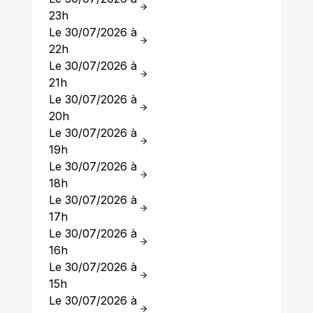
23h
Le 30/07/2026 à
22h
Le 30/07/2026 à
21h
Le 30/07/2026 à
20h
Le 30/07/2026 à
19h
Le 30/07/2026 à
18h
Le 30/07/2026 à
17h
Le 30/07/2026 à
16h
Le 30/07/2026 à
15h
Le 30/07/2026 à