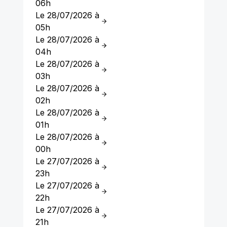
06h
Le 28/07/2026 à
05h
Le 28/07/2026 à
04h
Le 28/07/2026 à
03h
Le 28/07/2026 à
02h
Le 28/07/2026 à
01h
Le 28/07/2026 à
00h
Le 27/07/2026 à
23h
Le 27/07/2026 à
22h
Le 27/07/2026 à
21h