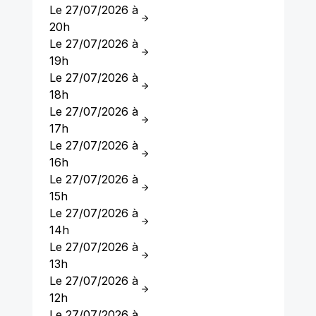
Le 27/07/2026 à
20h
Le 27/07/2026 à
19h
Le 27/07/2026 à
18h
Le 27/07/2026 à
17h
Le 27/07/2026 à
16h
Le 27/07/2026 à
15h
Le 27/07/2026 à
14h
Le 27/07/2026 à
13h
Le 27/07/2026 à
12h
Le 27/07/2026 à