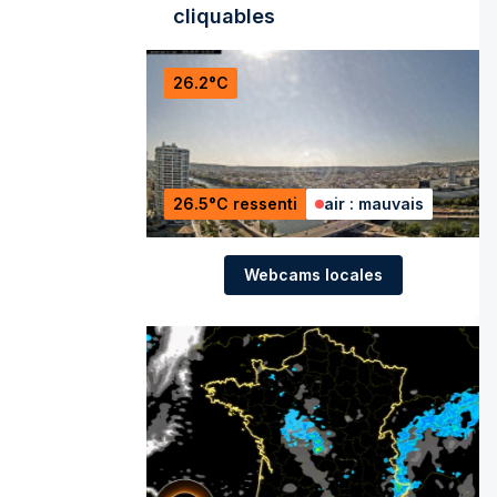
cliquables
26.2°C
26.5°C ressenti
air : mauvais
Webcams locales