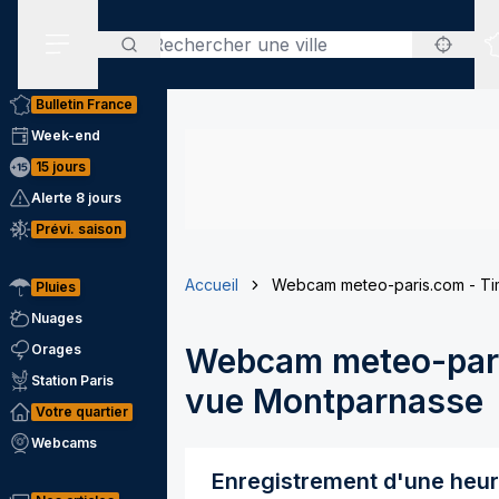
Rechercher
Menu secondaire
Bulletin France
Week-end
15 jours
Alerte 8 jours
Prévi. saison
Accueil
Webcam meteo-paris.com - Ti
Pluies
Nuages
Orages
Webcam meteo-pari
Station Paris
vue Montparnasse
Votre quartier
Webcams
Enregistrement d'une heu