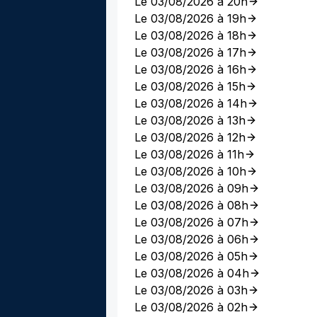
Le 03/08/2026 à 20h
Le 03/08/2026 à 19h
Le 03/08/2026 à 18h
Le 03/08/2026 à 17h
Le 03/08/2026 à 16h
Le 03/08/2026 à 15h
Le 03/08/2026 à 14h
Le 03/08/2026 à 13h
Le 03/08/2026 à 12h
Le 03/08/2026 à 11h
Le 03/08/2026 à 10h
Le 03/08/2026 à 09h
Le 03/08/2026 à 08h
Le 03/08/2026 à 07h
Le 03/08/2026 à 06h
Le 03/08/2026 à 05h
Le 03/08/2026 à 04h
Le 03/08/2026 à 03h
Le 03/08/2026 à 02h