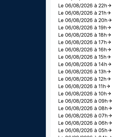
Le 06/08/2026 à 22h
Le 06/08/2026 à 21h
Le 06/08/2026 à 20h
Le 06/08/2026 à 19h
Le 06/08/2026 à 18h
Le 06/08/2026 à 17h
Le 06/08/2026 à 16h
Le 06/08/2026 à 15h
Le 06/08/2026 à 14h
Le 06/08/2026 à 13h
Le 06/08/2026 à 12h
Le 06/08/2026 à 11h
Le 06/08/2026 à 10h
Le 06/08/2026 à 09h
Le 06/08/2026 à 08h
Le 06/08/2026 à 07h
Le 06/08/2026 à 06h
Le 06/08/2026 à 05h