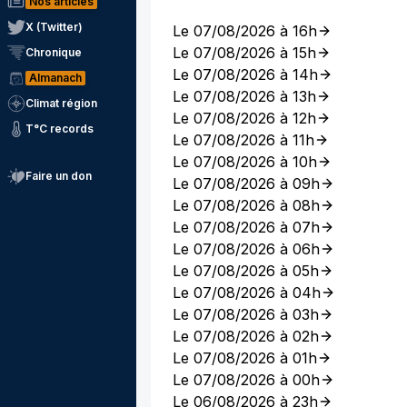
Nos articles
X (Twitter)
Le 07/08/2026 à 16h
Le 07/08/2026 à 15h
Chronique
Le 07/08/2026 à 14h
Almanach
Le 07/08/2026 à 13h
Climat région
Le 07/08/2026 à 12h
T°C records
Le 07/08/2026 à 11h
Le 07/08/2026 à 10h
Faire un don
Le 07/08/2026 à 09h
Le 07/08/2026 à 08h
Le 07/08/2026 à 07h
Le 07/08/2026 à 06h
Le 07/08/2026 à 05h
Le 07/08/2026 à 04h
Le 07/08/2026 à 03h
Le 07/08/2026 à 02h
Le 07/08/2026 à 01h
Le 07/08/2026 à 00h
Le 06/08/2026 à 23h