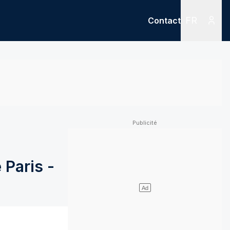
FR
Contact
Menu
Menu des
Paris -