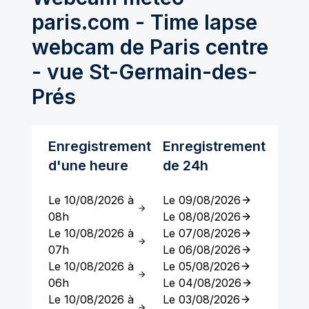
paris.com - Time lapse
webcam de Paris centre
- vue St-Germain-des-
Prés
Enregistrement
Enregistrement
d'une heure
de 24h
Le 10/08/2026 à
Le 09/08/2026
08h
Le 08/08/2026
Le 10/08/2026 à
Le 07/08/2026
07h
Le 06/08/2026
Le 10/08/2026 à
Le 05/08/2026
06h
Le 04/08/2026
Le 10/08/2026 à
Le 03/08/2026