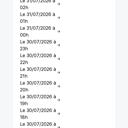
Le 31/07/2026 à
02h
Le 31/07/2026 à
01h
Le 31/07/2026 à
00h
Le 30/07/2026 à
23h
Le 30/07/2026 à
22h
Le 30/07/2026 à
21h
Le 30/07/2026 à
20h
Le 30/07/2026 à
19h
Le 30/07/2026 à
18h
Le 30/07/2026 à