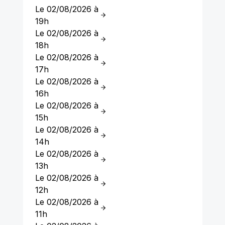
Le 02/08/2026 à
19h
Le 02/08/2026 à
18h
Le 02/08/2026 à
17h
Le 02/08/2026 à
16h
Le 02/08/2026 à
15h
Le 02/08/2026 à
14h
Le 02/08/2026 à
13h
Le 02/08/2026 à
12h
Le 02/08/2026 à
11h