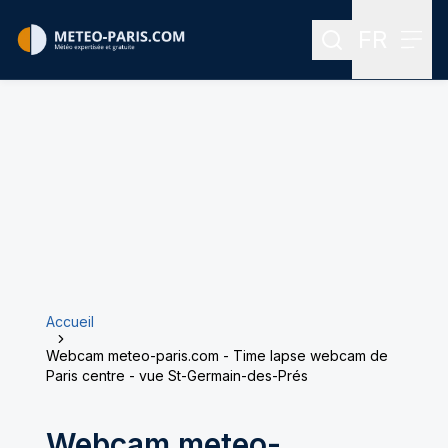
FR
Rechercher
Menu
Menu des
Accueil
Webcam meteo-paris.com - Time lapse webcam de
Paris centre - vue St-Germain-des-Prés
Webcam meteo-