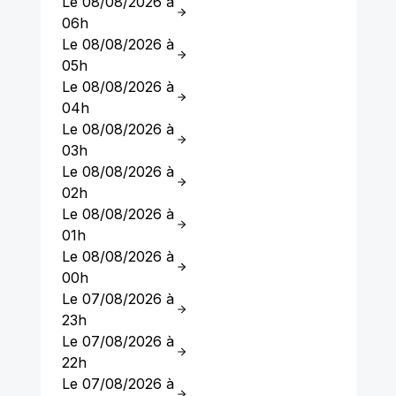
Le 08/08/2026 à
06h
Le 08/08/2026 à
05h
Le 08/08/2026 à
04h
Le 08/08/2026 à
03h
Le 08/08/2026 à
02h
Le 08/08/2026 à
01h
Le 08/08/2026 à
00h
Le 07/08/2026 à
23h
Le 07/08/2026 à
22h
Le 07/08/2026 à