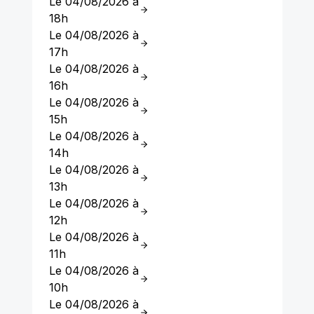
Le 04/08/2026 à
18h
Le 04/08/2026 à
17h
Le 04/08/2026 à
16h
Le 04/08/2026 à
15h
Le 04/08/2026 à
14h
Le 04/08/2026 à
13h
Le 04/08/2026 à
12h
Le 04/08/2026 à
11h
Le 04/08/2026 à
10h
Le 04/08/2026 à