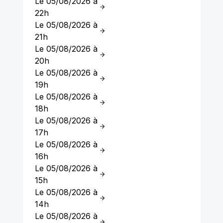
Le 05/08/2026 à
22h
Le 05/08/2026 à
21h
Le 05/08/2026 à
20h
Le 05/08/2026 à
19h
Le 05/08/2026 à
18h
Le 05/08/2026 à
17h
Le 05/08/2026 à
16h
Le 05/08/2026 à
15h
Le 05/08/2026 à
14h
Le 05/08/2026 à