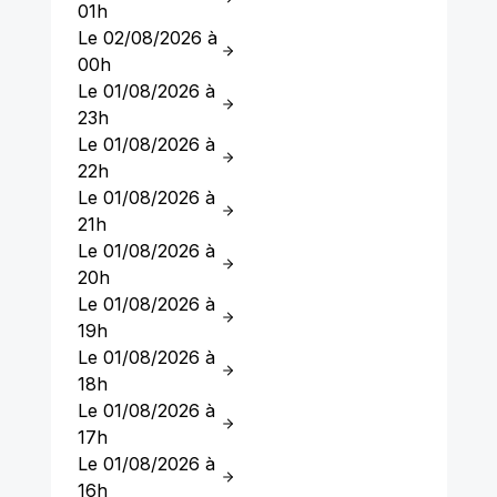
01h
Le 02/08/2026 à
00h
Le 01/08/2026 à
23h
Le 01/08/2026 à
22h
Le 01/08/2026 à
21h
Le 01/08/2026 à
20h
Le 01/08/2026 à
19h
Le 01/08/2026 à
18h
Le 01/08/2026 à
17h
Le 01/08/2026 à
16h