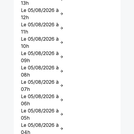
13h
Le 05/08/2026 à
12h
Le 05/08/2026 à
11h
Le 05/08/2026 à
10h
Le 05/08/2026 à
09h
Le 05/08/2026 à
08h
Le 05/08/2026 à
07h
Le 05/08/2026 à
06h
Le 05/08/2026 à
05h
Le 05/08/2026 à
04h