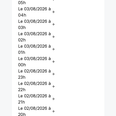
05h
Le 03/08/2026 à
04h
Le 03/08/2026 à
03h
Le 03/08/2026 à
02h
Le 03/08/2026 à
01h
Le 03/08/2026 à
00h
Le 02/08/2026 à
23h
Le 02/08/2026 à
22h
Le 02/08/2026 à
21h
Le 02/08/2026 à
20h