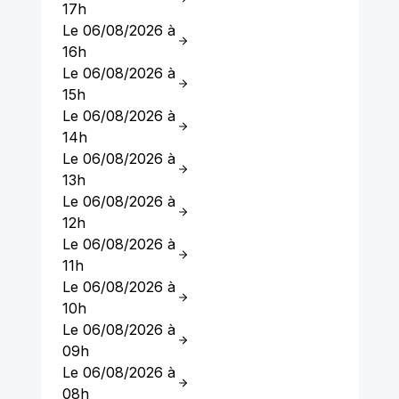
17h
Le 06/08/2026 à
16h
Le 06/08/2026 à
15h
Le 06/08/2026 à
14h
Le 06/08/2026 à
13h
Le 06/08/2026 à
12h
Le 06/08/2026 à
11h
Le 06/08/2026 à
10h
Le 06/08/2026 à
09h
Le 06/08/2026 à
08h