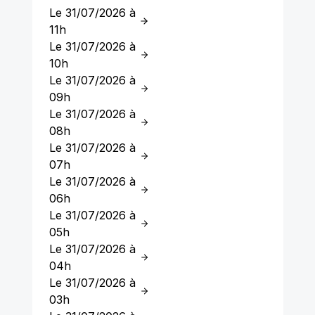
Le 31/07/2026 à
11h
Le 31/07/2026 à
10h
Le 31/07/2026 à
09h
Le 31/07/2026 à
08h
Le 31/07/2026 à
07h
Le 31/07/2026 à
06h
Le 31/07/2026 à
05h
Le 31/07/2026 à
04h
Le 31/07/2026 à
03h