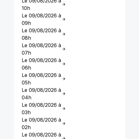
Le 09/08/2026 à
10h
Le 09/08/2026 à
09h
Le 09/08/2026 à
08h
Le 09/08/2026 à
07h
Le 09/08/2026 à
06h
Le 09/08/2026 à
05h
Le 09/08/2026 à
04h
Le 09/08/2026 à
03h
Le 09/08/2026 à
02h
Le 09/08/2026 à