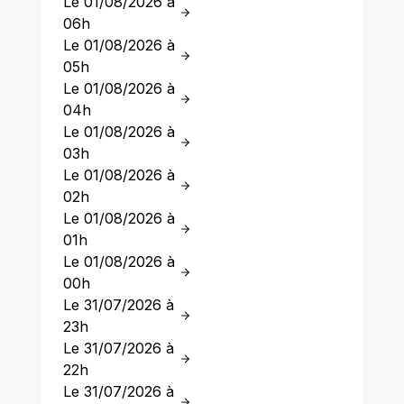
Le 01/08/2026 à
06h
Le 01/08/2026 à
05h
Le 01/08/2026 à
04h
Le 01/08/2026 à
03h
Le 01/08/2026 à
02h
Le 01/08/2026 à
01h
Le 01/08/2026 à
00h
Le 31/07/2026 à
23h
Le 31/07/2026 à
22h
Le 31/07/2026 à