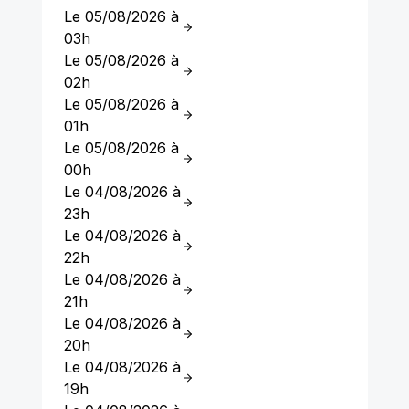
Le 05/08/2026 à
03h
Le 05/08/2026 à
02h
Le 05/08/2026 à
01h
Le 05/08/2026 à
00h
Le 04/08/2026 à
23h
Le 04/08/2026 à
22h
Le 04/08/2026 à
21h
Le 04/08/2026 à
20h
Le 04/08/2026 à
19h