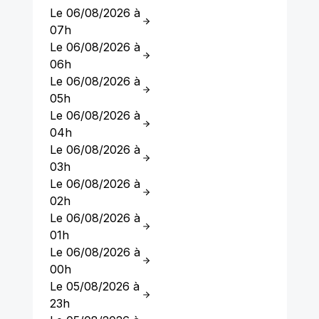
Le 06/08/2026 à
07h
Le 06/08/2026 à
06h
Le 06/08/2026 à
05h
Le 06/08/2026 à
04h
Le 06/08/2026 à
03h
Le 06/08/2026 à
02h
Le 06/08/2026 à
01h
Le 06/08/2026 à
00h
Le 05/08/2026 à
23h