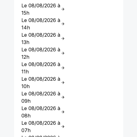
Le 08/08/2026 à
15h
Le 08/08/2026 à
14h
Le 08/08/2026 à
13h
Le 08/08/2026 à
12h
Le 08/08/2026 à
11h
Le 08/08/2026 à
10h
Le 08/08/2026 à
09h
Le 08/08/2026 à
08h
Le 08/08/2026 à
07h