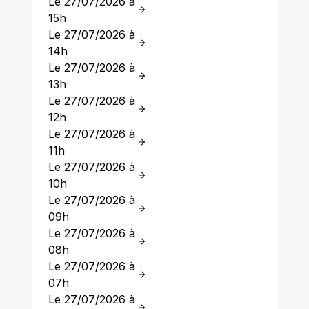
Le 27/07/2026 à
15h
Le 27/07/2026 à
14h
Le 27/07/2026 à
13h
Le 27/07/2026 à
12h
Le 27/07/2026 à
11h
Le 27/07/2026 à
10h
Le 27/07/2026 à
09h
Le 27/07/2026 à
08h
Le 27/07/2026 à
07h
Le 27/07/2026 à