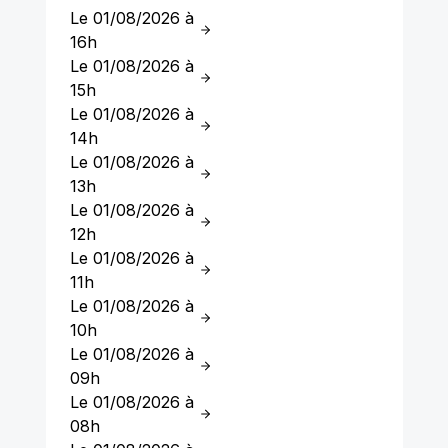
Le 01/08/2026 à
16h
Le 01/08/2026 à
15h
Le 01/08/2026 à
14h
Le 01/08/2026 à
13h
Le 01/08/2026 à
12h
Le 01/08/2026 à
11h
Le 01/08/2026 à
10h
Le 01/08/2026 à
09h
Le 01/08/2026 à
08h