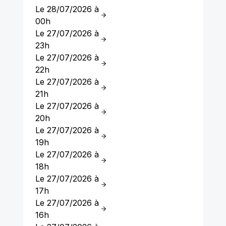
Le 28/07/2026 à
00h
Le 27/07/2026 à
23h
Le 27/07/2026 à
22h
Le 27/07/2026 à
21h
Le 27/07/2026 à
20h
Le 27/07/2026 à
19h
Le 27/07/2026 à
18h
Le 27/07/2026 à
17h
Le 27/07/2026 à
16h