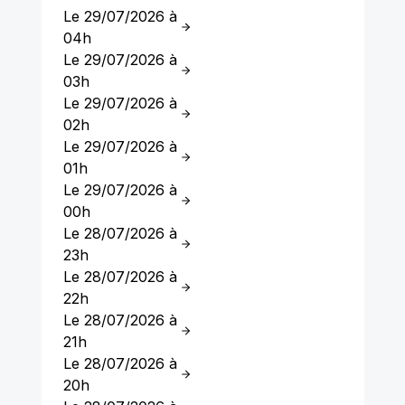
Le 29/07/2026 à
04h
Le 29/07/2026 à
03h
Le 29/07/2026 à
02h
Le 29/07/2026 à
01h
Le 29/07/2026 à
00h
Le 28/07/2026 à
23h
Le 28/07/2026 à
22h
Le 28/07/2026 à
21h
Le 28/07/2026 à
20h