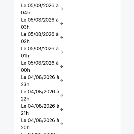
Le 05/08/2026 à
04h
Le 05/08/2026 à
03h
Le 05/08/2026 à
02h
Le 05/08/2026 à
01h
Le 05/08/2026 à
00h
Le 04/08/2026 à
23h
Le 04/08/2026 à
22h
Le 04/08/2026 à
21h
Le 04/08/2026 à
20h