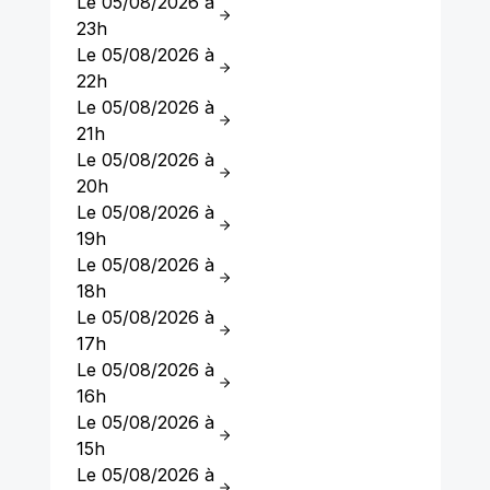
Le 05/08/2026 à
23h
Le 05/08/2026 à
22h
Le 05/08/2026 à
21h
Le 05/08/2026 à
20h
Le 05/08/2026 à
19h
Le 05/08/2026 à
18h
Le 05/08/2026 à
17h
Le 05/08/2026 à
16h
Le 05/08/2026 à
15h
Le 05/08/2026 à