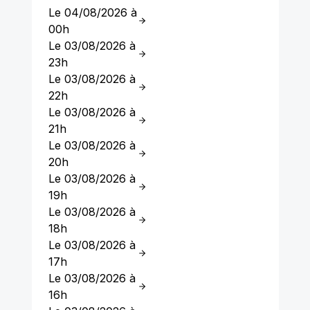
Le 04/08/2026 à
00h
Le 03/08/2026 à
23h
Le 03/08/2026 à
22h
Le 03/08/2026 à
21h
Le 03/08/2026 à
20h
Le 03/08/2026 à
19h
Le 03/08/2026 à
18h
Le 03/08/2026 à
17h
Le 03/08/2026 à
16h