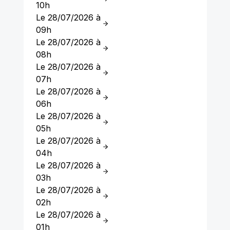
10h
Le 28/07/2026 à
09h
Le 28/07/2026 à
08h
Le 28/07/2026 à
07h
Le 28/07/2026 à
06h
Le 28/07/2026 à
05h
Le 28/07/2026 à
04h
Le 28/07/2026 à
03h
Le 28/07/2026 à
02h
Le 28/07/2026 à
01h