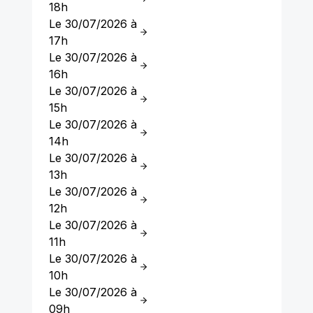
18h
Le 30/07/2026 à
17h
Le 30/07/2026 à
16h
Le 30/07/2026 à
15h
Le 30/07/2026 à
14h
Le 30/07/2026 à
13h
Le 30/07/2026 à
12h
Le 30/07/2026 à
11h
Le 30/07/2026 à
10h
Le 30/07/2026 à
09h