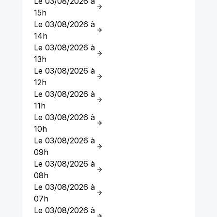
Le 03/08/2026 à
15h
Le 03/08/2026 à
14h
Le 03/08/2026 à
13h
Le 03/08/2026 à
12h
Le 03/08/2026 à
11h
Le 03/08/2026 à
10h
Le 03/08/2026 à
09h
Le 03/08/2026 à
08h
Le 03/08/2026 à
07h
Le 03/08/2026 à