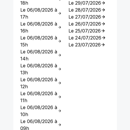
18h
Le 29/07/2026
Le 06/08/2026 à
Le 28/07/2026
17h
Le 27/07/2026
Le 06/08/2026 à
Le 26/07/2026
16h
Le 25/07/2026
Le 06/08/2026 à
Le 24/07/2026
15h
Le 23/07/2026
Le 06/08/2026 à
14h
Le 06/08/2026 à
13h
Le 06/08/2026 à
12h
Le 06/08/2026 à
11h
Le 06/08/2026 à
10h
Le 06/08/2026 à
09h