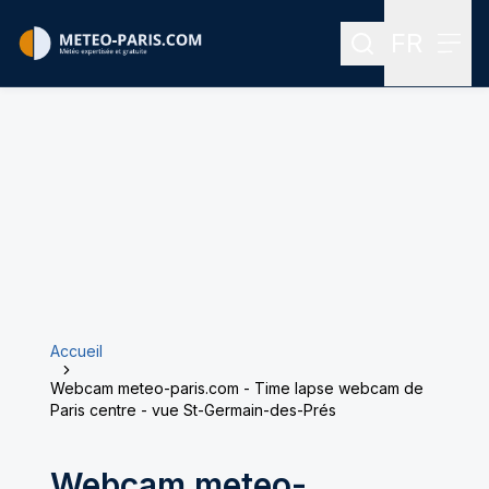
FR
Rechercher
Menu
Menu des
Accueil
Webcam meteo-paris.com - Time lapse webcam de
Paris centre - vue St-Germain-des-Prés
Webcam meteo-