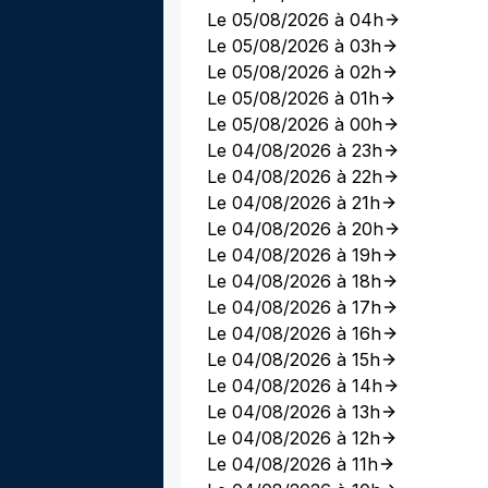
Le 05/08/2026 à 04h
Le 05/08/2026 à 03h
Le 05/08/2026 à 02h
Le 05/08/2026 à 01h
Le 05/08/2026 à 00h
Le 04/08/2026 à 23h
Le 04/08/2026 à 22h
Le 04/08/2026 à 21h
Le 04/08/2026 à 20h
Le 04/08/2026 à 19h
Le 04/08/2026 à 18h
Le 04/08/2026 à 17h
Le 04/08/2026 à 16h
Le 04/08/2026 à 15h
Le 04/08/2026 à 14h
Le 04/08/2026 à 13h
Le 04/08/2026 à 12h
Le 04/08/2026 à 11h