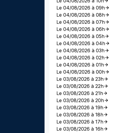
Le 04/08/2026 à 10h
Le 04/08/2026 à 09h
Le 04/08/2026 à 08h
Le 04/08/2026 à 07h
Le 04/08/2026 à 06h
Le 04/08/2026 à 05h
Le 04/08/2026 à 04h
Le 04/08/2026 à 03h
Le 04/08/2026 à 02h
Le 04/08/2026 à 01h
Le 04/08/2026 à 00h
Le 03/08/2026 à 23h
Le 03/08/2026 à 22h
Le 03/08/2026 à 21h
Le 03/08/2026 à 20h
Le 03/08/2026 à 19h
Le 03/08/2026 à 18h
Le 03/08/2026 à 17h
Le 03/08/2026 à 16h