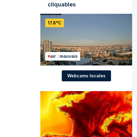
cliquables
17.8°C
air : mauvais
Webcams locales