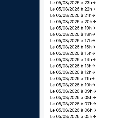
Le 05/08/2026 à 23h
Le 05/08/2026 à 22h
Le 05/08/2026 à 21h
Le 05/08/2026 à 20h
Le 05/08/2026 à 19h
Le 05/08/2026 à 18h
Le 05/08/2026 à 17h
Le 05/08/2026 à 16h
Le 05/08/2026 à 15h
Le 05/08/2026 à 14h
Le 05/08/2026 à 13h
Le 05/08/2026 à 12h
Le 05/08/2026 à 11h
Le 05/08/2026 à 10h
Le 05/08/2026 à 09h
Le 05/08/2026 à 08h
Le 05/08/2026 à 07h
Le 05/08/2026 à 06h
Le 05/08/2026 à 05h