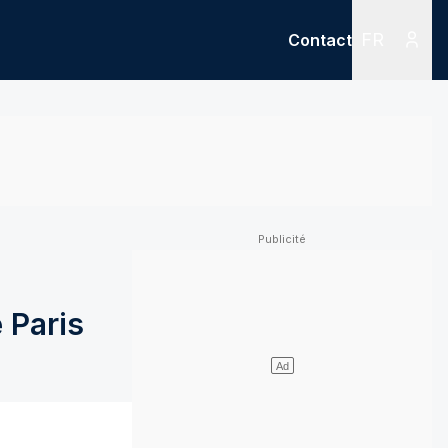
FR
Contact
Menu
Menu des
 Paris