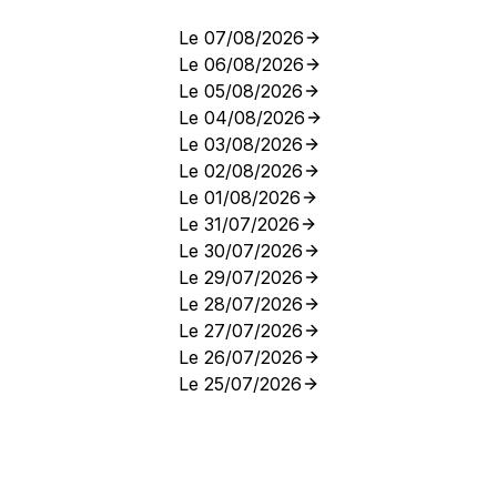
Le 07/08/2026
Le 06/08/2026
Le 05/08/2026
Le 04/08/2026
Le 03/08/2026
Le 02/08/2026
Le 01/08/2026
Le 31/07/2026
Le 30/07/2026
Le 29/07/2026
Le 28/07/2026
Le 27/07/2026
Le 26/07/2026
Le 25/07/2026