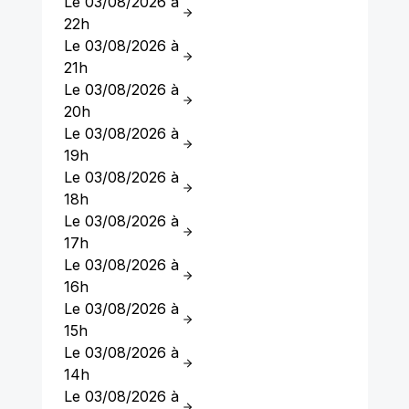
Le 03/08/2026 à
22h
Le 03/08/2026 à
21h
Le 03/08/2026 à
20h
Le 03/08/2026 à
19h
Le 03/08/2026 à
18h
Le 03/08/2026 à
17h
Le 03/08/2026 à
16h
Le 03/08/2026 à
15h
Le 03/08/2026 à
14h
Le 03/08/2026 à