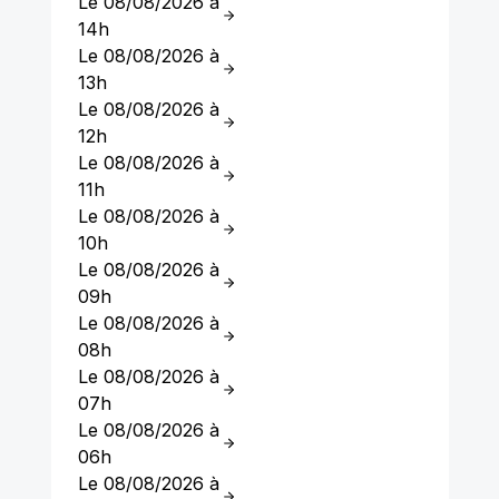
Le 08/08/2026 à
14h
Le 08/08/2026 à
13h
Le 08/08/2026 à
12h
Le 08/08/2026 à
11h
Le 08/08/2026 à
10h
Le 08/08/2026 à
09h
Le 08/08/2026 à
08h
Le 08/08/2026 à
07h
Le 08/08/2026 à
06h
Le 08/08/2026 à