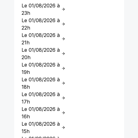
Le 01/08/2026 à
23h
Le 01/08/2026 à
22h
Le 01/08/2026 à
21h
Le 01/08/2026 à
20h
Le 01/08/2026 à
19h
Le 01/08/2026 à
18h
Le 01/08/2026 à
17h
Le 01/08/2026 à
16h
Le 01/08/2026 à
15h