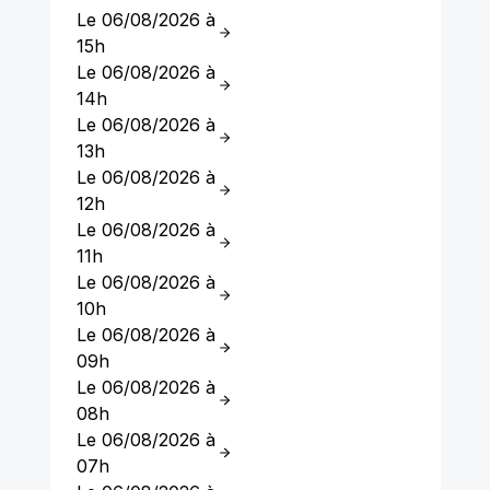
Le 06/08/2026 à
15h
Le 06/08/2026 à
14h
Le 06/08/2026 à
13h
Le 06/08/2026 à
12h
Le 06/08/2026 à
11h
Le 06/08/2026 à
10h
Le 06/08/2026 à
09h
Le 06/08/2026 à
08h
Le 06/08/2026 à
07h