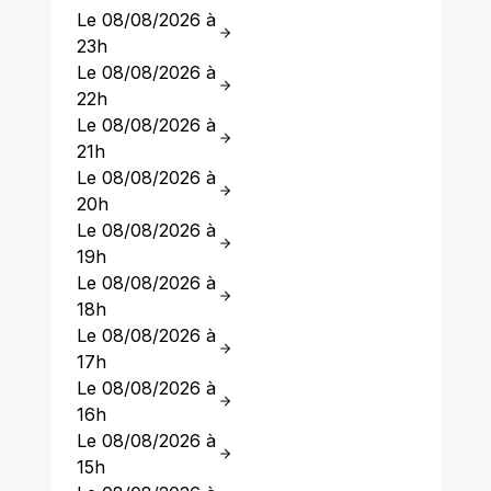
Le 08/08/2026 à
23h
Le 08/08/2026 à
22h
Le 08/08/2026 à
21h
Le 08/08/2026 à
20h
Le 08/08/2026 à
19h
Le 08/08/2026 à
18h
Le 08/08/2026 à
17h
Le 08/08/2026 à
16h
Le 08/08/2026 à
15h