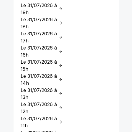
Le 31/07/2026 à
19h
Le 31/07/2026 à
18h
Le 31/07/2026 à
17h
Le 31/07/2026 à
16h
Le 31/07/2026 à
15h
Le 31/07/2026 à
14h
Le 31/07/2026 à
13h
Le 31/07/2026 à
12h
Le 31/07/2026 à
11h