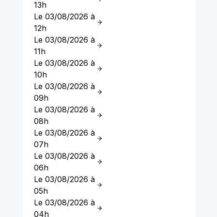
13h
Le 03/08/2026 à
12h
Le 03/08/2026 à
11h
Le 03/08/2026 à
10h
Le 03/08/2026 à
09h
Le 03/08/2026 à
08h
Le 03/08/2026 à
07h
Le 03/08/2026 à
06h
Le 03/08/2026 à
05h
Le 03/08/2026 à
04h