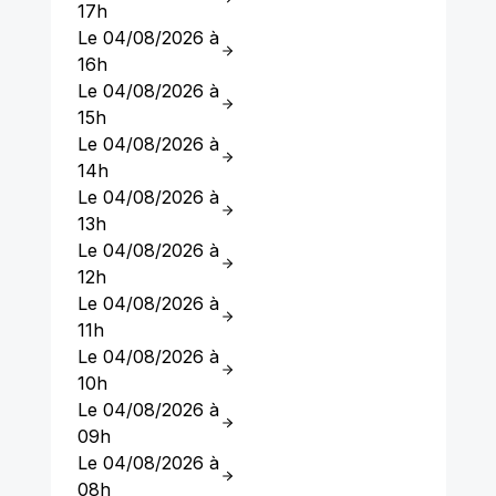
17h
Le 04/08/2026 à
16h
Le 04/08/2026 à
15h
Le 04/08/2026 à
14h
Le 04/08/2026 à
13h
Le 04/08/2026 à
12h
Le 04/08/2026 à
11h
Le 04/08/2026 à
10h
Le 04/08/2026 à
09h
Le 04/08/2026 à
08h