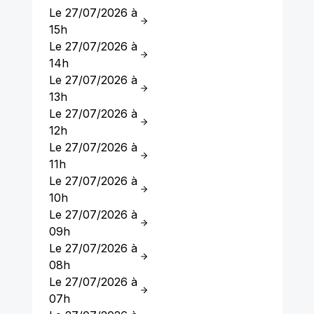
Le 27/07/2026 à
15h
Le 27/07/2026 à
14h
Le 27/07/2026 à
13h
Le 27/07/2026 à
12h
Le 27/07/2026 à
11h
Le 27/07/2026 à
10h
Le 27/07/2026 à
09h
Le 27/07/2026 à
08h
Le 27/07/2026 à
07h