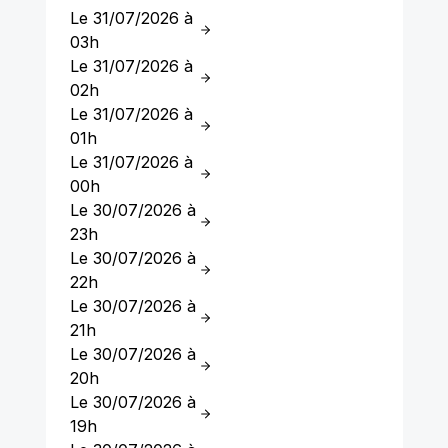
Le 31/07/2026 à
03h
Le 31/07/2026 à
02h
Le 31/07/2026 à
01h
Le 31/07/2026 à
00h
Le 30/07/2026 à
23h
Le 30/07/2026 à
22h
Le 30/07/2026 à
21h
Le 30/07/2026 à
20h
Le 30/07/2026 à
19h