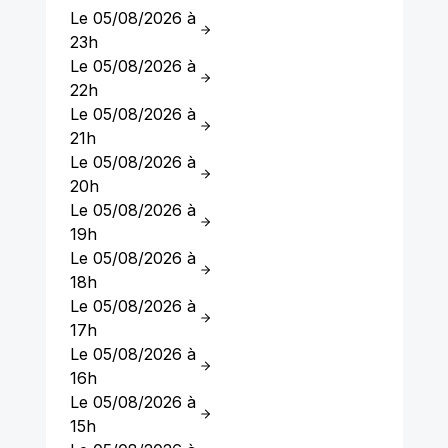
Le 05/08/2026 à
23h
Le 05/08/2026 à
22h
Le 05/08/2026 à
21h
Le 05/08/2026 à
20h
Le 05/08/2026 à
19h
Le 05/08/2026 à
18h
Le 05/08/2026 à
17h
Le 05/08/2026 à
16h
Le 05/08/2026 à
15h