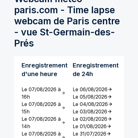
paris.com - Time lapse
webcam de Paris centre
- vue St-Germain-des-
Prés
Enregistrement
Enregistrement
d'une heure
de 24h
Le 07/08/2026 à
Le 06/08/2026
16h
Le 05/08/2026
Le 07/08/2026 à
Le 04/08/2026
15h
Le 03/08/2026
Le 07/08/2026 à
Le 02/08/2026
14h
Le 01/08/2026
Le 07/08/2026 à
Le 31/07/2026