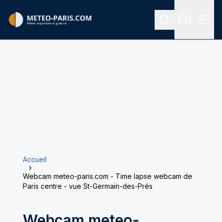
FR
Rechercher
Menu
Menu des
Accueil
Webcam meteo-paris.com - Time lapse webcam de
Paris centre - vue St-Germain-des-Prés
Webcam meteo-