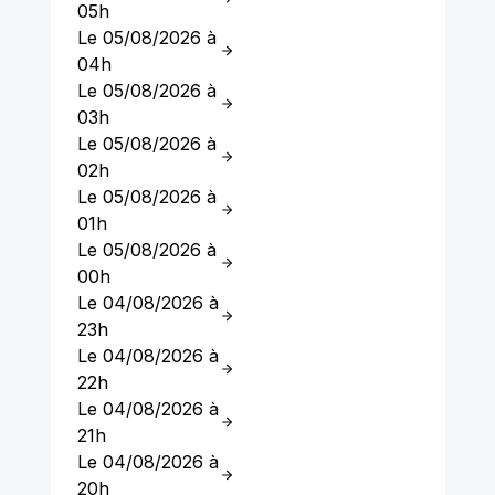
05h
Le 05/08/2026 à
04h
Le 05/08/2026 à
03h
Le 05/08/2026 à
02h
Le 05/08/2026 à
01h
Le 05/08/2026 à
00h
Le 04/08/2026 à
23h
Le 04/08/2026 à
22h
Le 04/08/2026 à
21h
Le 04/08/2026 à
20h