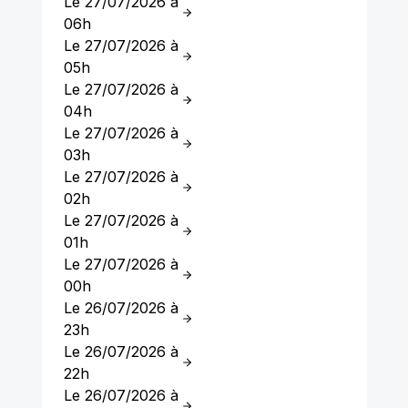
Le 27/07/2026 à
06h
Le 27/07/2026 à
05h
Le 27/07/2026 à
04h
Le 27/07/2026 à
03h
Le 27/07/2026 à
02h
Le 27/07/2026 à
01h
Le 27/07/2026 à
00h
Le 26/07/2026 à
23h
Le 26/07/2026 à
22h
Le 26/07/2026 à