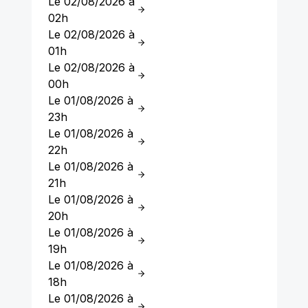
Le 02/08/2026 à
02h
Le 02/08/2026 à
01h
Le 02/08/2026 à
00h
Le 01/08/2026 à
23h
Le 01/08/2026 à
22h
Le 01/08/2026 à
21h
Le 01/08/2026 à
20h
Le 01/08/2026 à
19h
Le 01/08/2026 à
18h
Le 01/08/2026 à