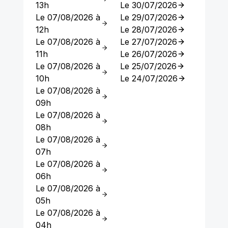
13h
Le 30/07/2026
Le 07/08/2026 à
Le 29/07/2026
12h
Le 28/07/2026
Le 07/08/2026 à
Le 27/07/2026
11h
Le 26/07/2026
Le 07/08/2026 à
Le 25/07/2026
10h
Le 24/07/2026
Le 07/08/2026 à
09h
Le 07/08/2026 à
08h
Le 07/08/2026 à
07h
Le 07/08/2026 à
06h
Le 07/08/2026 à
05h
Le 07/08/2026 à
04h