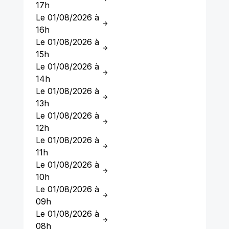
17h
Le 01/08/2026 à
16h
Le 01/08/2026 à
15h
Le 01/08/2026 à
14h
Le 01/08/2026 à
13h
Le 01/08/2026 à
12h
Le 01/08/2026 à
11h
Le 01/08/2026 à
10h
Le 01/08/2026 à
09h
Le 01/08/2026 à
08h