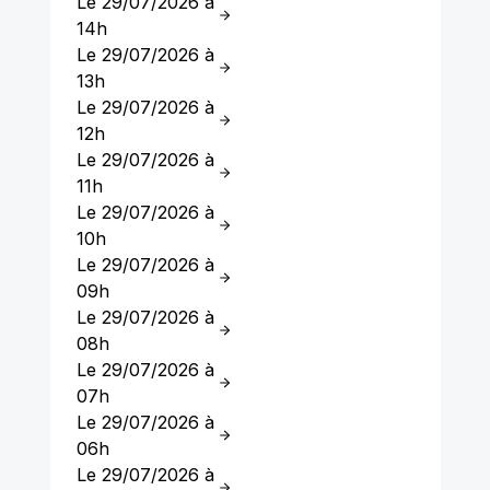
Le 29/07/2026 à
14h
Le 29/07/2026 à
13h
Le 29/07/2026 à
12h
Le 29/07/2026 à
11h
Le 29/07/2026 à
10h
Le 29/07/2026 à
09h
Le 29/07/2026 à
08h
Le 29/07/2026 à
07h
Le 29/07/2026 à
06h
Le 29/07/2026 à