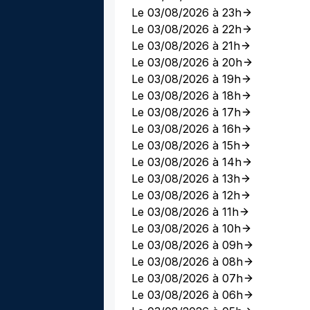
Le 03/08/2026 à 23h
Le 03/08/2026 à 22h
Le 03/08/2026 à 21h
Le 03/08/2026 à 20h
Le 03/08/2026 à 19h
Le 03/08/2026 à 18h
Le 03/08/2026 à 17h
Le 03/08/2026 à 16h
Le 03/08/2026 à 15h
Le 03/08/2026 à 14h
Le 03/08/2026 à 13h
Le 03/08/2026 à 12h
Le 03/08/2026 à 11h
Le 03/08/2026 à 10h
Le 03/08/2026 à 09h
Le 03/08/2026 à 08h
Le 03/08/2026 à 07h
Le 03/08/2026 à 06h