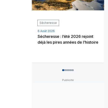
Sécheresse
6 Août 2026
Sécheresse : l’été 2026 rejoint
déjà les pires années de l’histoire
0
1
2
3
4
5