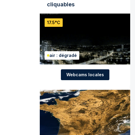
cliquables
17.5°C
air : dégradé
Webcams locales