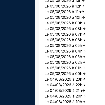
Le 05/08/2026 à 13h
Le 05/08/2026 à 12h
Le 05/08/2026 à 11h
Le 05/08/2026 à 10h
Le 05/08/2026 à 09h
Le 05/08/2026 à 08h
Le 05/08/2026 à 07h
Le 05/08/2026 à 06h
Le 05/08/2026 à 05h
Le 05/08/2026 à 04h
Le 05/08/2026 à 03h
Le 05/08/2026 à 02h
Le 05/08/2026 à 01h
Le 05/08/2026 à 00h
Le 04/08/2026 à 23h
Le 04/08/2026 à 22h
Le 04/08/2026 à 21h
Le 04/08/2026 à 20h
Le 04/08/2026 à 19h