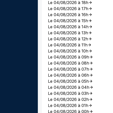
Le 04/08/2026 à 18h
Le 04/08/2026 à 17h
Le 04/08/2026 à 16h
Le 04/08/2026 à 15h
Le 04/08/2026 à 14h
Le 04/08/2026 à 13h
Le 04/08/2026 à 12h
Le 04/08/2026 à 11h
Le 04/08/2026 à 10h
Le 04/08/2026 à 09h
Le 04/08/2026 à 08h
Le 04/08/2026 à 07h
Le 04/08/2026 à 06h
Le 04/08/2026 à 05h
Le 04/08/2026 à 04h
Le 04/08/2026 à 03h
Le 04/08/2026 à 02h
Le 04/08/2026 à 01h
Le 04/08/2026 à 00h