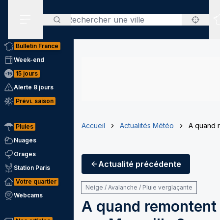
Rechercher
Menu secondaire
Bulletin France
Week-end
15 jours
Alerte 8 jours
Prévi. saison
Accueil
Actualités Météo
A quand r
Pluies
Nuages
Orages
Actualité
précédente
Station Paris
Votre quartier
Neige / Avalanche / Pluie verglaçante
Webcams
A quand remontent 