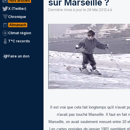
sur Marseille ?
Nos articles
X (Twitter)
Dernière mise à jour le
28 Mai 2012 à à
Chronique
Almanach
Climat région
T°C records
Faire un don
Il est vrai que cela fait longtemps qu'il n'avait
n'avait pas touché Marseille. Il faut en fa
Marseille, on avait seulement mesuré entre 10 
Les cartes postales de janvier 1901 semblent pl