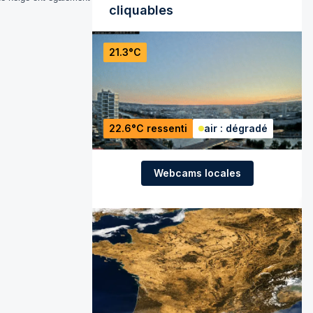
cliquables
21.3°C
22.6°C ressenti
air : dégradé
Webcams locales