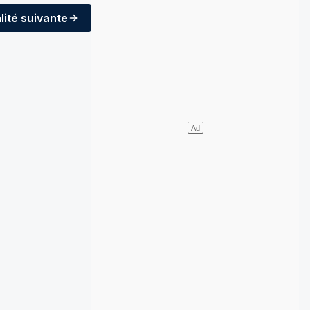
lité
suivante