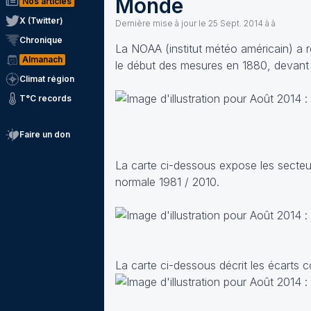
Monde
Nos articles
X (Twitter)
Dernière mise à jour le
25 Sept. 2014 à à
Chronique
La NOAA (institut météo américain) a r
Almanach
le début des mesures en 1880, devant
Climat région
T°C records
Faire un don
La carte ci-dessous expose les secteurs
normale 1981 / 2010.
La carte ci-dessous décrit les écarts c