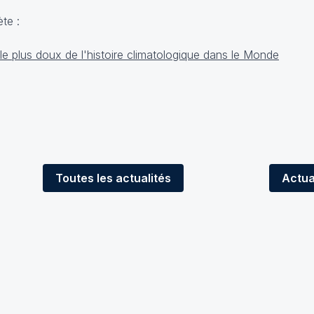
ète :
Toutes
les actualités
Actua