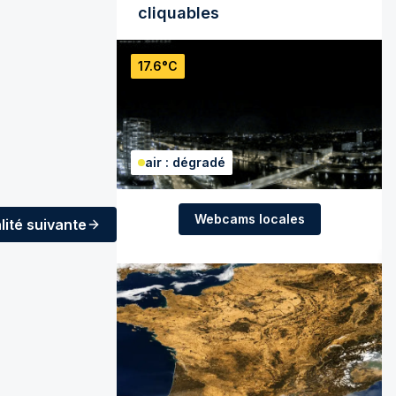
cliquables
17.6°C
air : dégradé
Webcams locales
lité
suivante