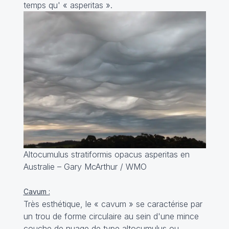
temps qu' «
asperitas
».
Altocumulus stratiformis opacus asperitas en
Australie – Gary McArthur / WMO
Cavum :
Très esthétique, le «
cavum
» se caractérise par
un trou de forme circulaire au sein d'une mince
couche de nuage de type altocumulus ou