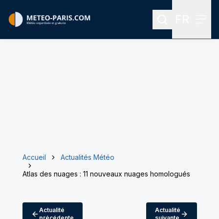
FR
Rechercher
Menu
Menu des
Accueil
Actualités Météo
Atlas des nuages : 11 nouveaux nuages homologués
Actualité
Actualité
précédente
suivante