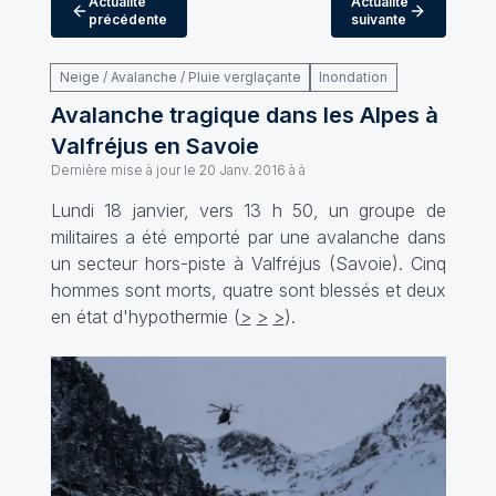
Actualité
Actualité
précédente
suivante
Neige / Avalanche / Pluie verglaçante
Inondation
Avalanche tragique dans les Alpes à
Valfréjus en Savoie
Dernière mise à jour le
20 Janv. 2016 à à
Lundi 18 janvier, vers 13 h 50, un groupe de
militaires a été emporté par une avalanche dans
un secteur hors-piste à Valfréjus (Savoie). Cinq
hommes sont morts, quatre sont blessés et deux
en état d'hypothermie (
>
>
>
).