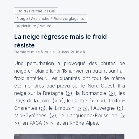
Froid / Fraîcheur / Gel
Neige / Avalanche / Pluie verglaçante
Agriculture / Nature
La neige régresse mais le froid
résiste
Dernière mise à jour le
19 Janv. 2016 à à
Une perturbation a provoqué des chutes de
neige en plaine lundi 18 janvier en butant sur l'air
froid antérieur. Les quantités ont tout de même
été moindres que prévu sur le Nord-Ouest. Il a
neigé sur la Bretagne (
>
), la Normandie (
>
), les
Pays de la Loire (
>
>
), le Centre (
>
>
>
), Poitou-
Charentes (
>
), le Limousin (
>
>
), l'Auvergne (
>
),
Midi-Pyrénées (
>
), le Languedoc-Roussillon (
>
>
), en PACA (
>
>
) et en Rhône-Alpes.