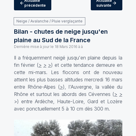
Actualité
Actualité
précédente
suivante
Neige / Avalanche / Pluie verglaçante
Bilan - chutes de neige jusqu'en
plaine au Sud de la France
Dernière mise à jour le
18 Mars 2016 à à
Il a fréquemment neigé jusqu'en plaine depuis la
fin février (
>
>
>
) et cette tendance demeure en
cette mi-mars. Les flocons ont de nouveau
atteint les plus basses altitudes mercredi 16 mars
entre Rhône-Alpes (
>
), l'Auvergne, la vallée du
Rhône et surtout les abords des Cévennes (
>
>
>
) entre Ardèche, Haute-Loire, Gard et Lozère
avec ponctuellement 5 à 10 cm dès 300 m.