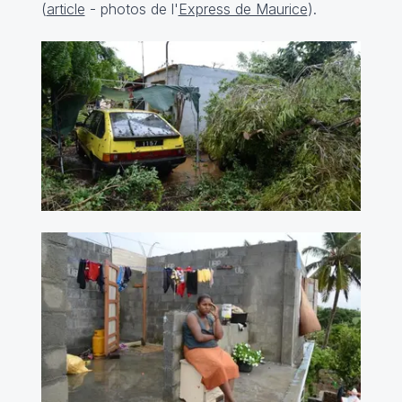
(
article
- photos de l'
Express de Maurice
).