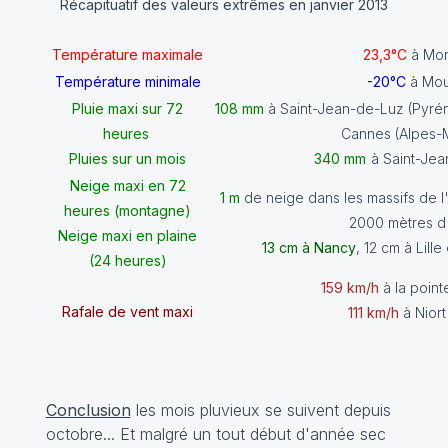
Récapituatif des valeurs extrêmes en janvier 2013
Température maximale
23,3°C
à Mon
Température minimale
-20°C
à Mout
Pluie maxi sur 72
108 mm
à Saint-Jean-de-Luz (Pyréné
heures
Cannes (Alpes-M
Pluies sur un mois
340 mm
à Saint-Jea
Neige maxi en 72
1 m
de neige
dans les massifs de 
heures (montagne)
2000 mètres d'a
Neige maxi en plaine
13 cm à Nancy
, 12 cm à Lill
(24 heures)
159 km/h
à la pointe
Rafale de vent maxi
111 km/h
à Niort
Conclusion
les mois pluvieux se suivent depuis
octobre... Et malgré un tout début d'année sec