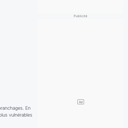
 branchages. En
plus vulnérables