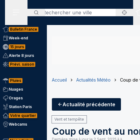
Rechercher
Menu secondaire
Bulletin France
Week-end
15 jours
Alerte 8 jours
Prévi. saison
Accueil
Actualités Météo
Coup de 
Pluies
Nuages
Orages
Actualité
précédente
Station Paris
Votre quartier
Vent et tempête
Webcams
Coup de vent au no
Dernière mise à jour le
2 Sept. 2025 à à