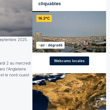
cliquables
16.3°C
septembre 2025.
air : dégradé
Webcams locales
ardi 2 au mercredi
rs l'Angleterre
 et le nord-ouest