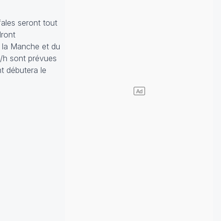
fales seront tout
dront
e la Manche et du
m/h sont prévues
t débutera le