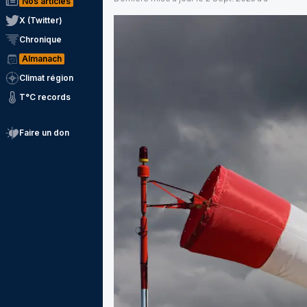
Nos articles
X (Twitter)
Chronique
Almanach
Climat région
T°C records
Faire un don