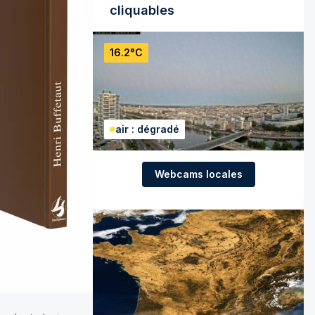
cliquables
16.2°C
air : dégradé
Webcams locales