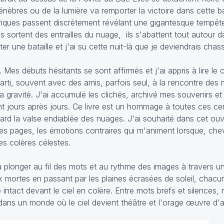
nèbres ou de la lumière va remporter la victoire dans cette bat
iques passent discrètement révélant une gigantesque tempête
sortent des entrailles du nuage, ils s'abattent tout autour 
ter une bataille et j'ai su cette nuit-là que je deviendrais cha
Mes débuts hésitants se sont affirmés et j'ai appris à lire le
s parti, souvent avec des amis, parfois seul, à la rencontre des
la gravité. J'ai accumulé les clichés, archivé mes souvenirs et
 jours après jours. Ce livre est un hommage à toutes ces ce
ard la valse endiablée des nuages. J'ai souhaité dans cet ou
des pages, les émotions contraires qui m'animent lorsque, ch
es colères célestes.
 à plonger au fil des mots et au rythme des images à travers u
 mortes en passant par les plaines écrasées de soleil, chac
ntact devant le ciel en colère. Entre mots brefs et silences, r
ns un monde où le ciel devient théâtre et l'orage œuvre d'ar