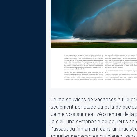
Je me souviens de vacances à l'Ile d'Y
seulement ponctuée ça et là de quelque
Je me vois sur mon vélo rentrer de la 
le ciel, une symphonie de couleurs se c
l'assaut du firmament dans un maelstr
tourelles menaçantes qui planent sans 