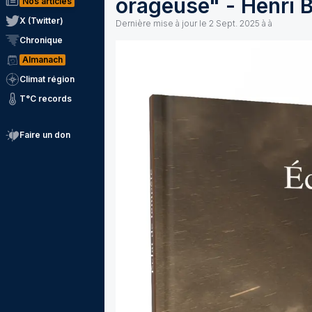
orageuse" - Henri B
Nos articles
X (Twitter)
Dernière mise à jour le
2 Sept. 2025 à à
Chronique
Almanach
Climat région
T°C records
Faire un don