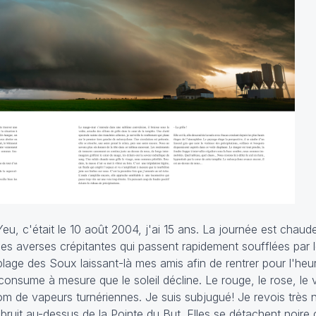
eu, c'était le 10 août 2004, j'ai 15 ans. La journée est chaud
s averses crépitantes qui passent rapidement soufflées par l
plage des Soux laissant-là mes amis afin de rentrer pour l'heu
onsume à mesure que le soleil décline. Le rouge, le rose, le v
om de vapeurs turnériennes. Je suis subjugué! Je revois très
bruit au-dessus de la Pointe du But. Elles se détachent noire 