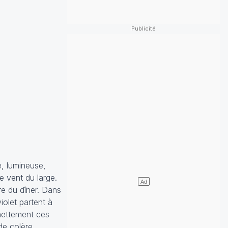
e, lumineuse,
e vent du large.
re du dîner. Dans
iolet partent à
 nettement ces
de colère