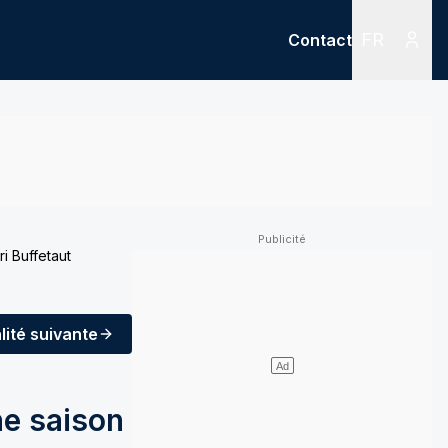
FR
Contact
Menu
Menu des
i Buffetaut
lité
suivante
ne saison