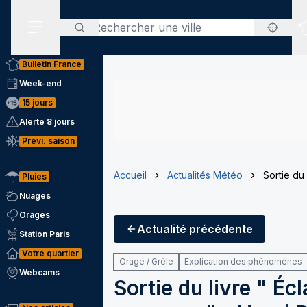
Rechercher
Menu secondaire
Bulletin France
Week-end
15 jours
Alerte 8 jours
Prévi. saison
Accueil
Actualités Météo
Sortie du
Pluies
Nuages
Orages
Actualité
précédente
Station Paris
Votre quartier
Orage / Grêle
Explication des phénomènes
Webcams
Sortie du livre " É