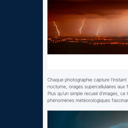
Chaque photographie capture l’instant f
nocturne, orages supercellulaires aux
Plus qu’un simple recueil d’images, ce 
phénomènes météorologiques fascinan