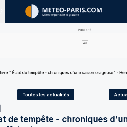
Sites expertisés
 livre " Éclat de tempête - chroniques d'une saison orageuse" - Henr
Toutes
les actualités
Actua
clat de tempête - chroniques d'u