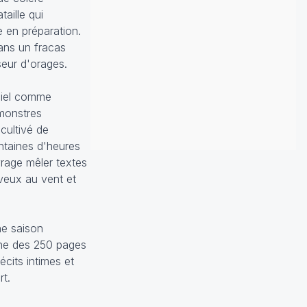
aille qui
 en préparation.
dans un fracas
sseur d'orages.
 ciel comme
 monstres
 cultivé de
ntaines d'heures
vrage mêler textes
eveux au vent et
ne saison
une des 250 pages
écits intimes et
t.