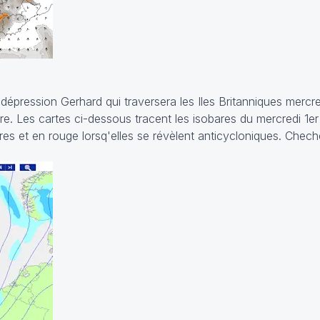
épression Gerhard qui traversera les Iles Britanniques mercre
ère. Les cartes ci-dessous tracent les isobares du mercredi 1er 
res et en rouge lorsq'elles se révèlent anticycloniques. Chech