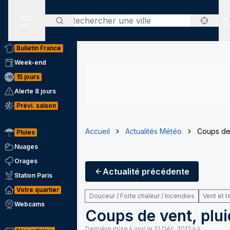
Rechercher
Menu secondaire
Bulletin France
Week-end
15 jours
Alerte 8 jours
Prévi. saison
Accueil
Actualités Météo
Coups de 
Pluies
Nuages
Orages
Actualité
précédente
Station Paris
Votre quartier
Douceur / Forte chaleur / Incendies
Vent et 
Webcams
Coups de vent, plu
Dernière mise à jour le
31 Déc. 2013 à à