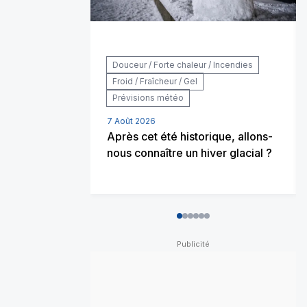
Douceur / Forte chaleur / Incendies
Froid / Fraîcheur / Gel
Prévisions météo
7 Août 2026
Après cet été historique, allons-
nous connaître un hiver glacial ?
0
1
2
3
4
5