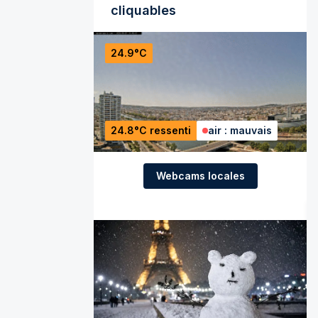
cliquables
24.9°C
24.8°C ressenti
air : mauvais
Webcams locales