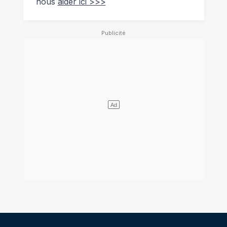
nous
aider ici >>>