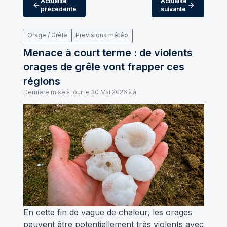
Actualité
Actualité
précédente
suivante
Orage / Grêle
Prévisions météo
Menace à court terme : de violents
orages de grêle vont frapper ces
régions
Dernière mise à jour le
30 Mai 2026 à à
En cette fin de vague de chaleur, les orages
peuvent être potentiellement très violents avec