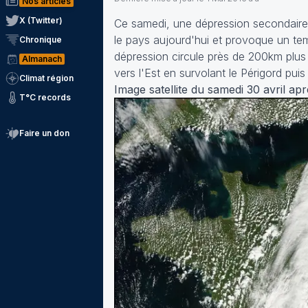
Nos articles
X (Twitter)
Ce samedi, une dépression secondaire 
le pays aujourd'hui et provoque un tem
Chronique
dépression circule près de 200km plus 
Almanach
vers l'Est en survolant le Périgord puis
Climat région
Image satellite du samedi 30 avril ap
T°C records
Faire un don