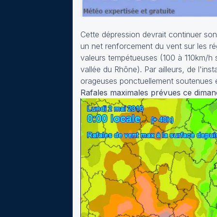
Cette dépression devrait continuer son 
un net renforcement du vent sur les ré
valeurs tempétueuses (100 à 110km/h s
vallée du Rhône). Par ailleurs, de l'in
orageuses ponctuellement soutenues 
Rafales maximales prévues ce diman