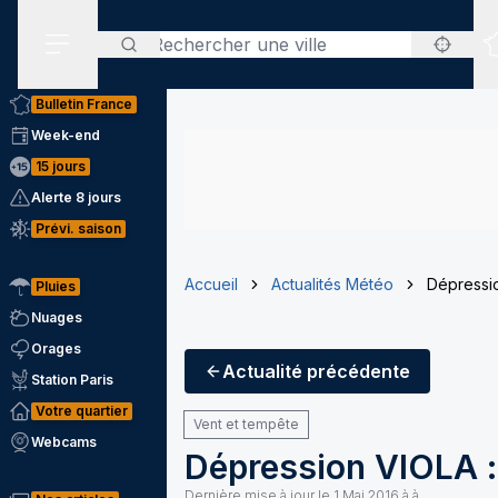
Rechercher
Menu secondaire
Bulletin France
Week-end
15 jours
Alerte 8 jours
Prévi. saison
Accueil
Actualités Météo
Dépressi
Pluies
Nuages
Orages
Actualité
précédente
Station Paris
Votre quartier
Vent et tempête
Webcams
Dépression VIOLA :
Dernière mise à jour le
1 Mai 2016 à à