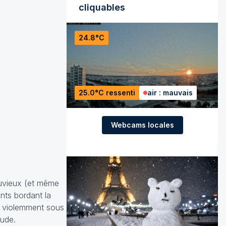
cliquables
24.8°C
25.0°C ressenti
air : mauvais
Webcams locales
luvieux (et même
nts bordant la
is violemment sous
tude.