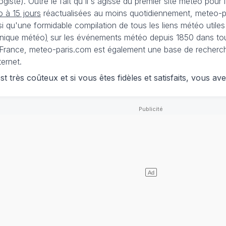
iste). Outre le fait qu'il s'agisse du premier site météo pour
 à 15 jours
réactualisées au moins quotidiennement, meteo-pa
nsi qu'une formidable compilation de tous les liens météo utiles
nique météo
)
sur les événements météo depuis 1850 dans tou
France, meteo-paris.com est également une base de recherches
ternet.
 très coûteux et si vous êtes fidèles et satisfaits, vous ave