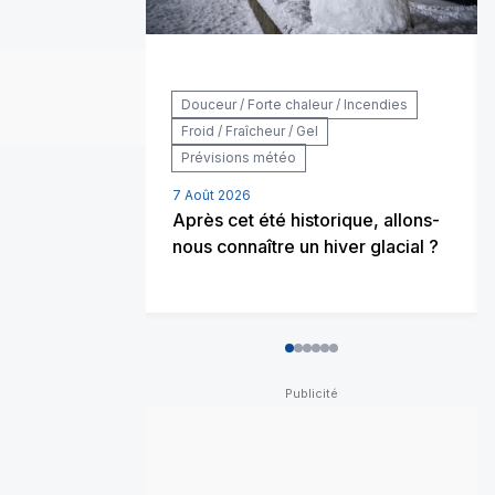
Douceur / Forte chaleur / Incendies
Froid / Fraîcheur / Gel
Prévisions météo
7 Août 2026
Après cet été historique, allons-
nous connaître un hiver glacial ?
0
1
2
3
4
5