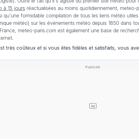
iste). Outre le fait qu'il s'agisse du premier site météo pour
 à 15 jours
réactualisées au moins quotidiennement, meteo-pa
nsi qu'une formidable compilation de tous les liens météo utiles
nique météo
)
sur les événements météo depuis 1850 dans tou
France, meteo-paris.com est également une base de recherches
ternet.
 très coûteux et si vous êtes fidèles et satisfaits, vous ave