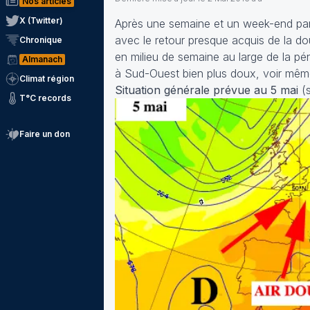
Nos articles
X (Twitter)
Après une semaine et un week-end part
avec le retour presque acquis de la dou
Chronique
en milieu de semaine au large de la pé
Almanach
à Sud-Ouest bien plus doux, voir mêm
Climat région
Situation générale prévue au 5 mai
(
T°C records
Faire un don