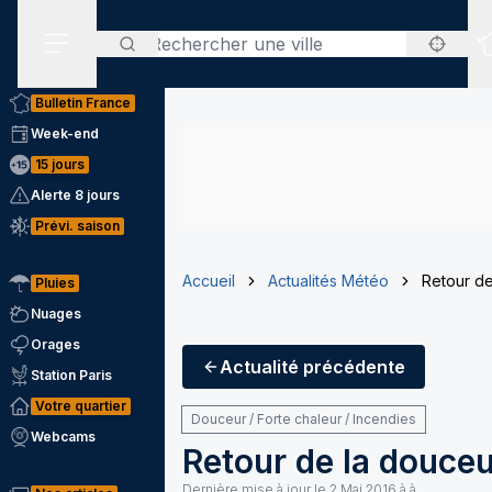
Rechercher
Menu secondaire
Bulletin France
Week-end
15 jours
Alerte 8 jours
Prévi. saison
Accueil
Actualités Météo
Retour de
Pluies
Nuages
Orages
Actualité
précédente
Station Paris
Votre quartier
Douceur / Forte chaleur / Incendies
Webcams
Retour de la douceu
Dernière mise à jour le
2 Mai 2016 à à