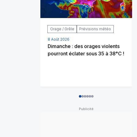
Orage / Grêle
Prévisions météo
8 Août 2026
Dimanche : des orages violents
pourront éclater sous 35 à 38°C !
0
1
2
3
4
5