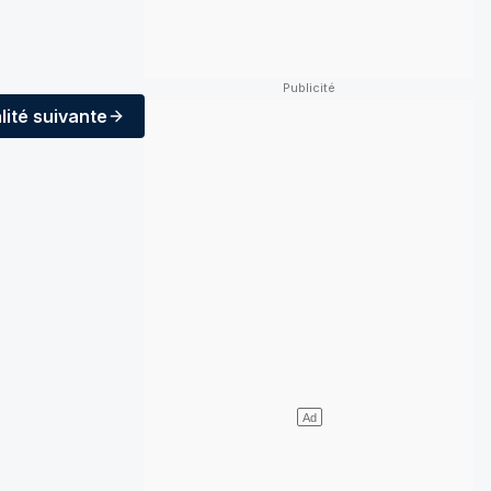
lité
suivante