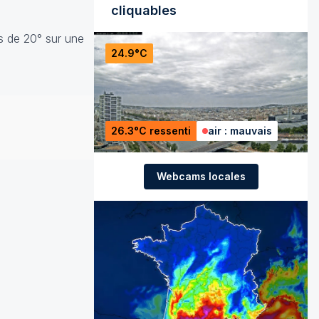
cliquables
s de 20° sur une
24.9°C
26.3°C ressenti
air : mauvais
Webcams locales