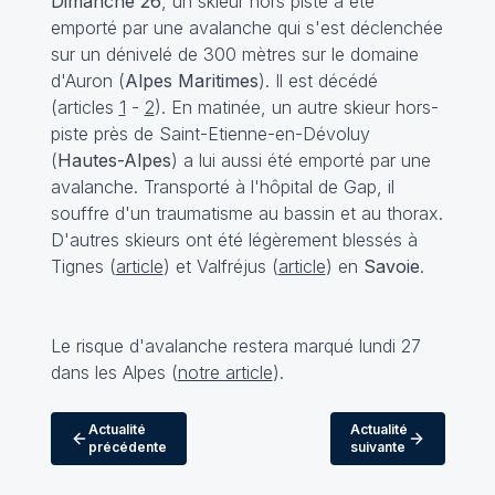
Dimanche 26
, un skieur hors piste a été
emporté par une avalanche qui s'est déclenchée
sur un dénivelé de 300 mètres sur le domaine
d'Auron (
Alpes Maritimes
). Il est décédé
(articles
1
-
2
). En matinée, un autre skieur hors-
piste près de Saint-Etienne-en-Dévoluy
(
Hautes-Alpes
) a lui aussi été emporté par une
avalanche. Transporté à l'hôpital de Gap, il
souffre d'un traumatisme au bassin et au thorax.
D'autres skieurs ont été légèrement blessés à
Tignes (
article
) et Valfréjus (
article
) en
Savoie
.
Le risque d'avalanche restera marqué lundi 27
dans les Alpes (
notre article
).
Actualité
Actualité
précédente
suivante