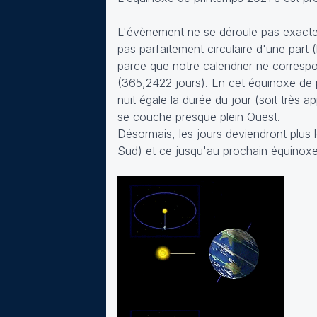
L'évènement ne se déroule pas exactem
pas parfaitement circulaire d'une part (
parce que notre calendrier ne correspo
(365,2422 jours). En cet équinoxe de pr
nuit égale la durée du jour (soit très 
se couche presque plein Ouest.
Désormais, les jours deviendront plus 
Sud) et ce jusqu'au prochain équinoxe