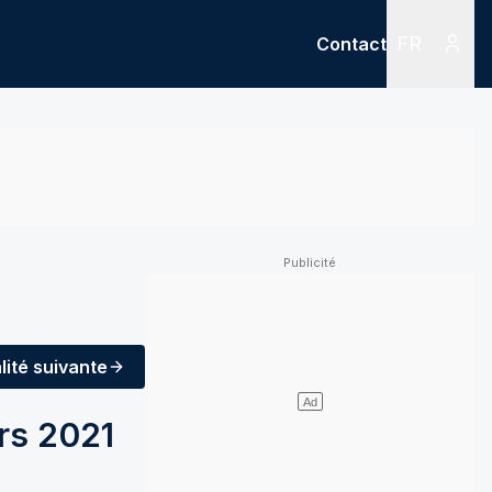
FR
Contact
Menu
Menu des
lité
suivante
ars 2021