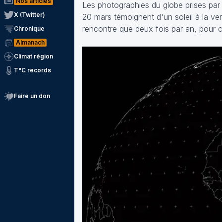
Nos articles
Les photographies du globe prises par 
X (Twitter)
20 mars témoignent d'un soleil à la ver
rencontre que deux fois par an, pour ce
Chronique
Almanach
Climat région
T°C records
Faire un don