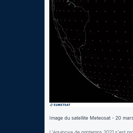
Image du satellite Meteosat - 20 m
L'équinoxe de printemps 2021 s'est pr