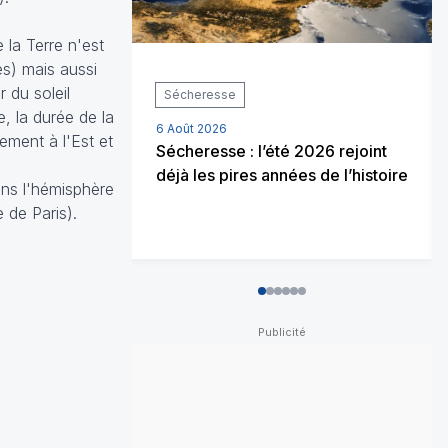
la Terre n'est
es) mais aussi
 du soleil
Sécheresse
, la durée de la
6 Août 2026
ement à l'Est et
Sécheresse : l’été 2026 rejoint
déjà les pires années de l’histoire
ans l'hémisphère
 de Paris).
0
1
2
3
4
5