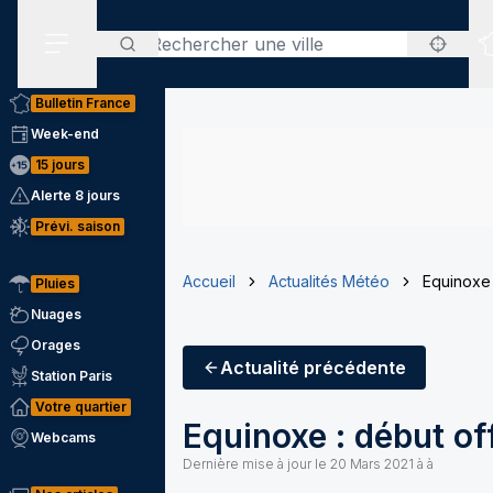
Rechercher
Menu secondaire
Bulletin France
Week-end
15 jours
Alerte 8 jours
Prévi. saison
Accueil
Actualités Météo
Equinoxe 
Pluies
Nuages
Orages
Actualité
précédente
Station Paris
Votre quartier
Equinoxe : début of
Webcams
Dernière mise à jour le
20 Mars 2021 à à