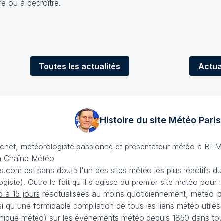
re ou à décroître.
Toutes
les actualités
Actua
Histoire du site Météo
Paris
échet
, météorologiste
passionné
et présentateur météo à BFM
La Chaîne Météo
is.com est sans doute l'un des sites météo les plus réactifs 
iste). Outre le fait qu'il s'agisse du premier site météo pour
 à 15 jours
réactualisées au moins quotidiennement, meteo-pa
nsi qu'une formidable compilation de tous les liens météo utiles
nique météo
)
sur les événements météo depuis 1850 dans tou