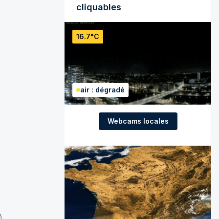
cliquables
16.7°C
air : dégradé
Webcams locales
).