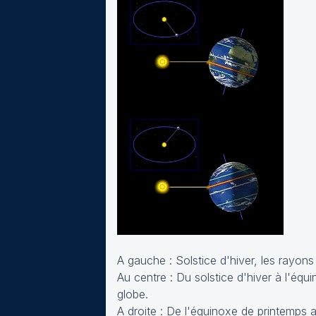
A gauche : Solstice d'hiver, les rayons 
Au centre : Du solstice d'hiver à l'équi
globe.
A droite : De l'équinoxe de printemps au