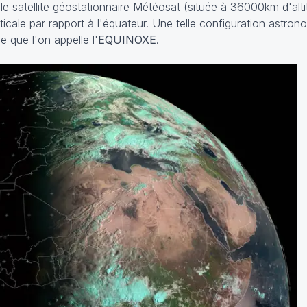
le satellite géostationnaire Météosat (située à 36000km d'alt
ticale par rapport à l'équateur. Une telle configuration astro
 que l'on appelle l'
EQUINOXE
.