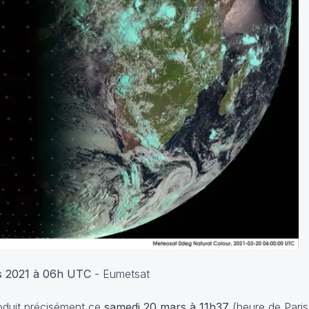
ars 2021 à 06h UTC
- Eumetsat
oduit précisément ce
samedi 20 mars à 11h37
(heure de Paris