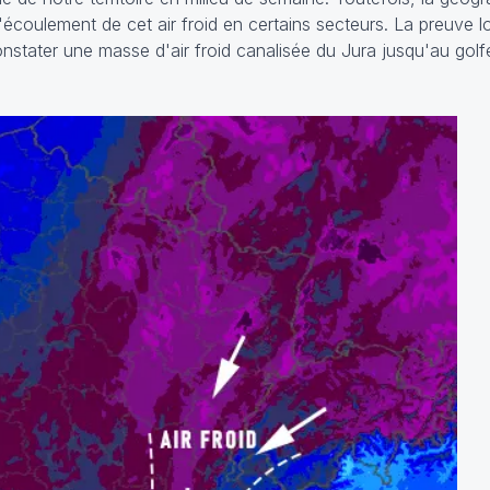
l'écoulement de cet air froid en certains secteurs. La preuve l
stater une masse d'air froid canalisée du Jura jusqu'au golfe