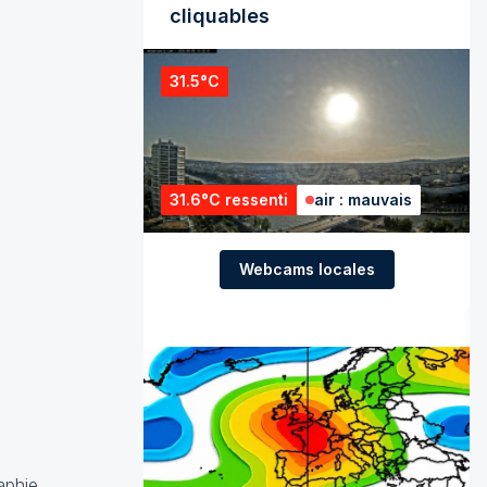
cliquables
31.5°C
31.6°C ressenti
air : mauvais
Webcams locales
raphie