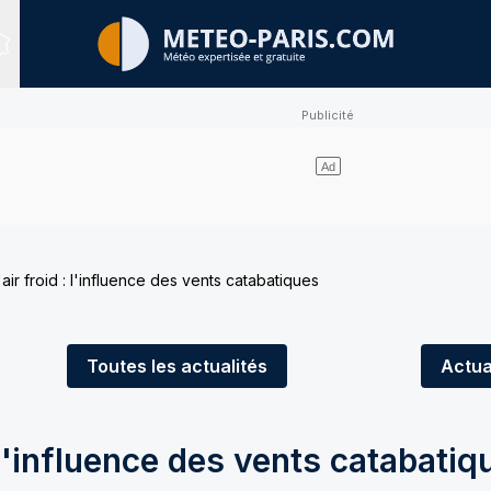
Sites expertisés
air froid : l'influence des vents catabatiques
Toutes
les actualités
Actua
 l'influence des vents catabatiq