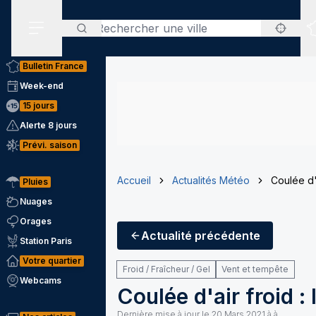
Rechercher
Menu secondaire
Bulletin France
Week-end
15 jours
Alerte 8 jours
Prévi. saison
Accueil
Actualités Météo
Coulée d'
Pluies
Nuages
Orages
Actualité
précédente
Station Paris
Votre quartier
Froid / Fraîcheur / Gel
Vent et tempête
Webcams
Coulée d'air froid :
Dernière mise à jour le
20 Mars 2021 à à