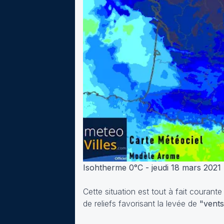
Isohtherme 0°C - jeudi 18 mars 2021
Cette situation est tout à fait courante
de reliefs favorisant la levée de
"vents