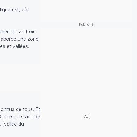
tique est, dès
ier. Un air froid
id aborde une zone
es et vallées.
connus de tous. Et
mars : il s'agit de
L
(vallée du