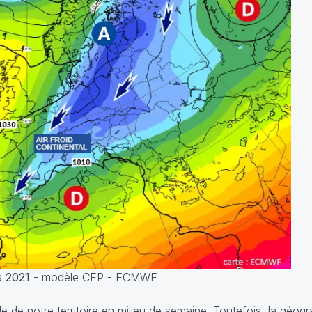
s 2021
- modèle CEP - ECMWF
ble de notre territoire en milieu de semaine. Toutefois, la géog