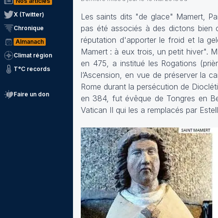
Nos articles
X (Twitter)
Les saints dits "de glace" Mamert, Pa
pas été associés à des dictons bien co
Chronique
réputation d'apporter le froid et la g
Almanach
Mamert : à eux trois, un petit hiver"
Climat région
en 475, a institué les Rogations (priè
T°C records
l’Ascension, en vue de préserver la 
Rome durant la persécution de Diocléti
Faire un don
en 384, fut évêque de Tongres en Belgi
Vatican II qui les a remplacés par Estel