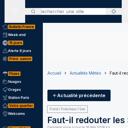
Rechercher
Menu secondaire
Bulletin France
Week-end
15 jours
Alerte 8 jours
Prévi. saison
Accueil
Actualités Météo
Faut-il re
Pluies
Nuages
Orages
Actualité
précédente
Station Paris
Votre quartier
Froid / Fraîcheur / Gel
Webcams
Faut-il redouter les
Dernière mise à jour le
16 Mai 2018 à à