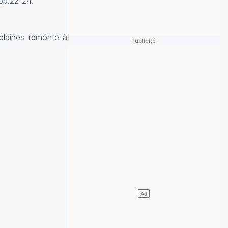
pp.22-24.
 plaines remonte à