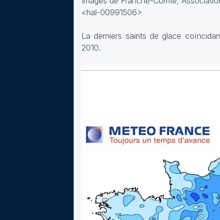
Images de Franche-Comté, Association 
<hal-00991506>
La derniers saints de glace coïncida
2010.