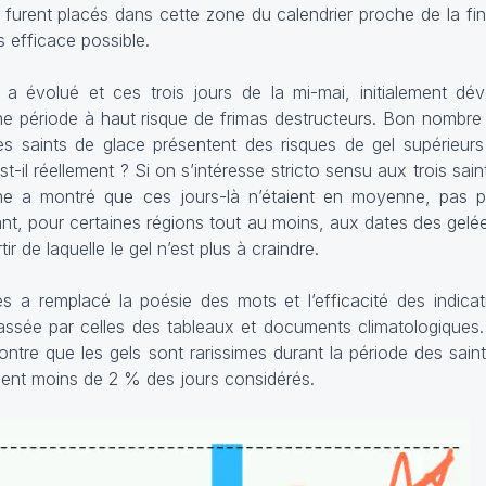
 furent placés dans cette zone du calendrier proche de la fin
s efficace possible.
n a évolué et ces trois jours de la mi-mai, initialement dé
 période à haut risque de frimas destructeurs. Bon nombre d
s saints de glace présentent des risques de gel supérieurs
t-il réellement ? Si on s’intéresse stricto sensu aux trois sain
ne a montré que ces jours-là n’étaient en moyenne, pas pl
t, pour certaines régions tout au moins, aux dates des gelées
ir de laquelle le gel n’est plus à craindre.
es a remplacé la poésie des mots et l’efficacité des indicat
assée par celles des tableaux et documents climatologiques.
tre que les gels sont rarissimes durant la période des sai
ennent moins de 2 % des jours considérés.