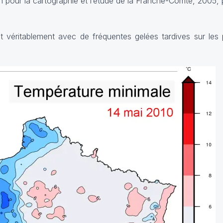
pour la cartographie et l’étude de la Franche-Comté, 2005, 
nt véritablement avec de fréquentes gelées tardives sur les