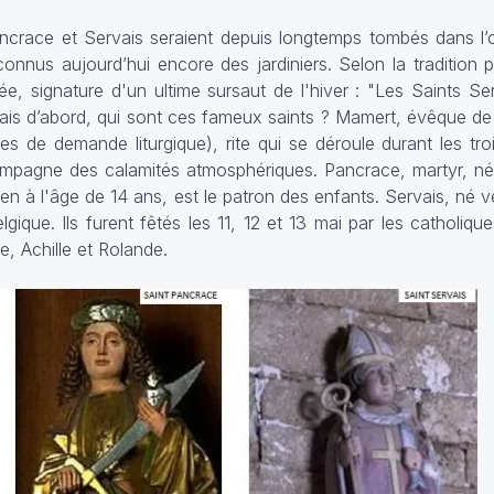
ncrace et Servais seraient depuis longtemps tombés dans l’oub
nnus aujourd’hui encore des jardiniers. Selon la tradition po
elée, signature d'un ultime sursaut de l'hiver : "Les Saints S
. Mais d’abord, qui sont ces fameux saints ? Mamert, évêque d
res de demande liturgique), rite qui se déroule durant les tr
campagne des calamités atmosphériques. Pancrace, martyr, n
en à l'âge de 14 ans, est le patron des enfants. Servais, né 
que. Ils furent fêtés les 11, 12 et 13 mai par les catholique
le, Achille et Rolande.