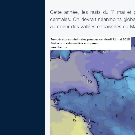
Cette année, les nuits du 11 mai et
centrales. On devrait néanmoins globa
au coeur des vallées encaissées du Mas