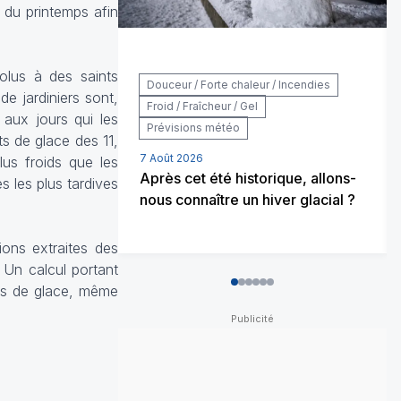
 du printemps afin
volus à des saints
Douceur / Forte chaleur / Incendies
e jardiniers sont,
Froid / Fraîcheur / Gel
 aux jours qui les
Prévisions météo
ts de glace des 11,
7 Août 2026
us froids que les
Après cet été historique, allons-
 les plus tardives
nous connaître un hiver glacial ?
ions extraites des
 Un calcul portant
nts de glace, même
0
1
2
3
4
5