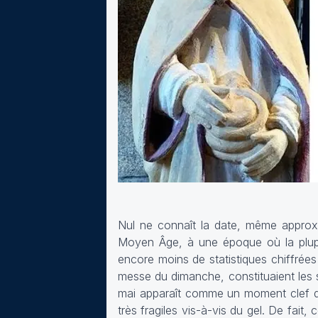
Nul ne connaît la date, même approxim
Moyen Âge, à une époque où la plupar
encore moins de statistiques chiffrées
messe du dimanche, constituaient les s
mai apparaît comme un moment clef dan
très fragiles vis-à-vis du gel. De fait,