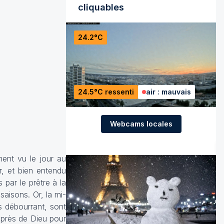
cliquables
24.2°C
24.5°C ressenti
air : mauvais
Webcams locales
ment vu le jour au
r, et bien entendu
 par le prêtre à la
aisons. Or, la mi-
s débourrant, sont
auprès de Dieu pour