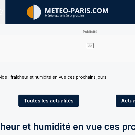
Sites expertisés
oide : fraîcheur et humidité en vue ces prochains jours
Toutes
les actualités
Actua
îcheur et humidité en vue ces pr