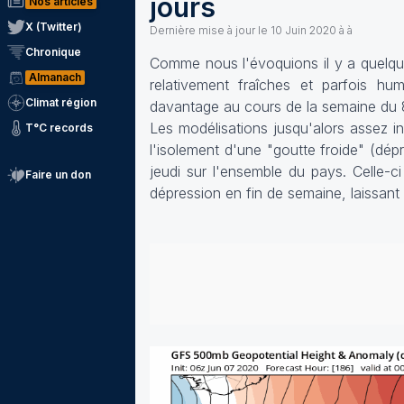
jours
Nos articles
X (Twitter)
Dernière mise à jour le
10 Juin 2020 à à
Chronique
Comme nous l'évoquions il y a quelqu
Almanach
relativement fraîches et parfois hum
Climat région
davantage au cours de la semaine du 8
Les modélisations jusqu'alors assez in
T°C records
l'isolement d'une "goutte froide" (dép
jeudi sur l'ensemble du pays. Celle-c
Faire un don
dépression en fin de semaine, laissan