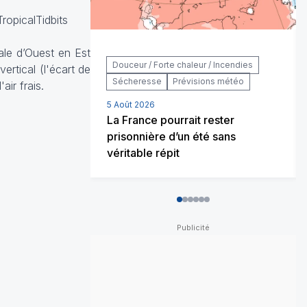
opicalTidbits
ale d’Ouest en Est
Douceur / Forte chaleur / Incendies
ertical (l'écart de
Sécheresse
Prévisions météo
air frais.
5 Août 2026
La France pourrait rester
prisonnière d’un été sans
véritable répit
0
1
2
3
4
5