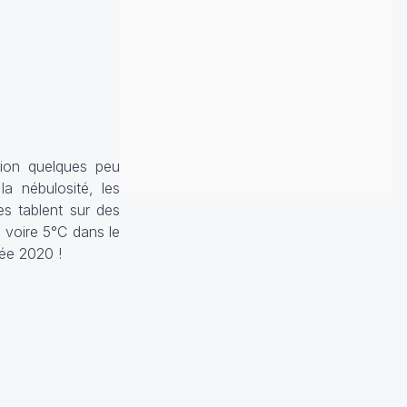
sion quelques peu
a nébulosité, les
es tablent sur des
 voire 5°C dans le
ée 2020 !