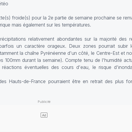
étéo
e(s) froide(s) pour la 2e partie de semaine prochaine se rem
rique mais également sur les températures.
récipitations relativement abondantes sur la majorité des r
 parfois un caractère orageux. Deux zones pourrait subir l
otamment la chaîne Pyrénéenne d'un côté, le Centre-Est et n
les 100mm durant la semaine). Compte tenu de l'humidité actu
es réactions éventuelles des cours d'eau, le risque d'inond
des Hauts-de-France pourraient être en retrait des plus fort