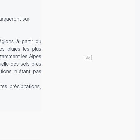
arqueront sur
égions à partir du
es pluies les plus
otamment les Alpes
elle des sols près
ations n'étant pas
es précipitations,