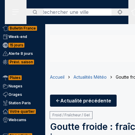
Rechercher
Menu secondaire
Bulletin France
Week-end
15 jours
Alerte 8 jours
Prévi. saison
Accueil
Actualités Météo
Goutte fr
Pluies
Nuages
Orages
Actualité
précédente
Station Paris
Votre quartier
Froid / Fraîcheur / Gel
Webcams
Goutte froide : fra