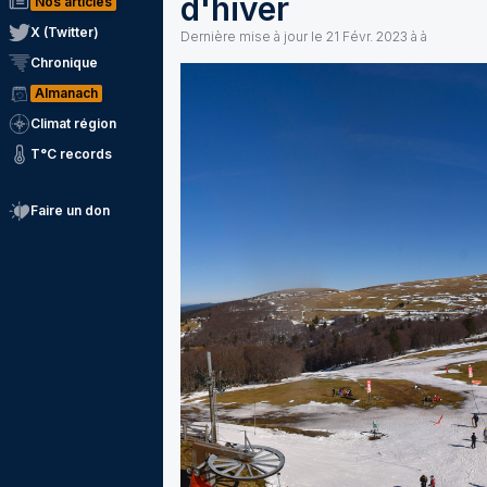
d'hiver
Nos articles
X (Twitter)
Dernière mise à jour le
21 Févr. 2023 à à
Chronique
Almanach
Climat région
T°C records
Faire un don