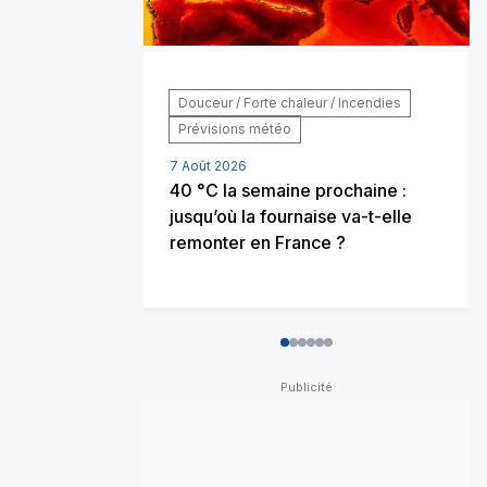
Douceur / Forte chaleur / Incendies
Prévisions météo
7 Août 2026
40 °C la semaine prochaine :
jusqu’où la fournaise va-t-elle
remonter en France ?
0
1
2
3
4
5