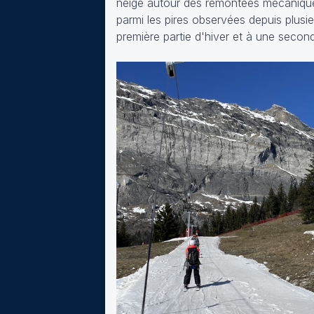
neige autour des remontées mécaniques.
parmi les pires observées depuis plusi
première partie d'hiver et à une secon