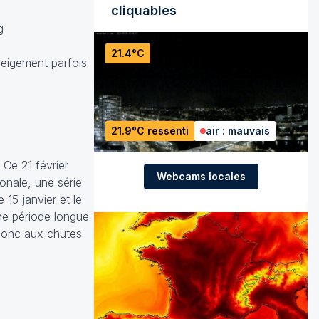
cliquables
g
21.4°C
eigement parfois
21.9°C ressenti
air : mauvais
 Ce 21 février
Webcams locales
ionale, une série
15 janvier et le
ne période longue
 donc aux chutes