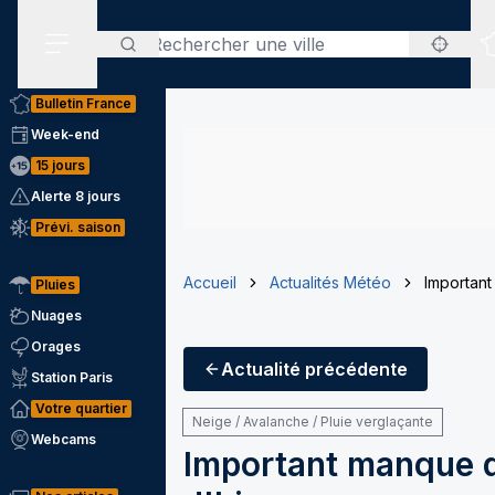
Rechercher
Menu secondaire
Bulletin France
Week-end
15 jours
Alerte 8 jours
Prévi. saison
Accueil
Actualités Météo
Important
Pluies
Nuages
Orages
Actualité
précédente
Station Paris
Votre quartier
Neige / Avalanche / Pluie verglaçante
Webcams
Important manque d