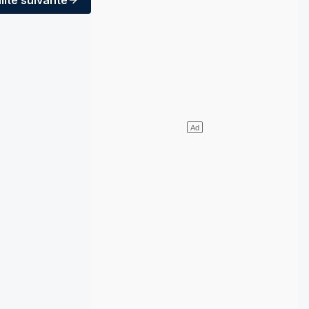
lité
suivante