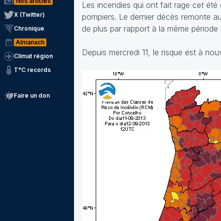
Nos articles
Les incendies qui ont fait rage cet ét
X (Twitter)
pompiers. Le dernier décès remonte au
de plus par rapport à la même période l
Chronique
Almanach
Depuis mercredi 11, le risque est à no
Climat région
T°C records
Faire un don