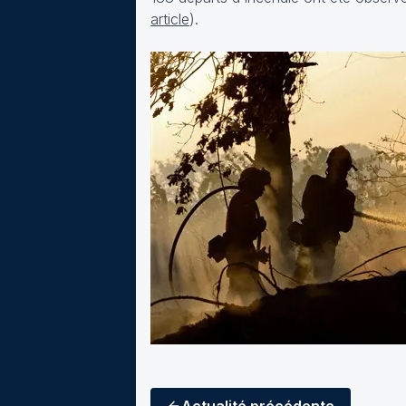
article
).