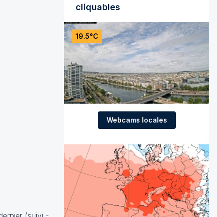
cliquables
19.5°C
Webcams locales
dernier (
suivi
-