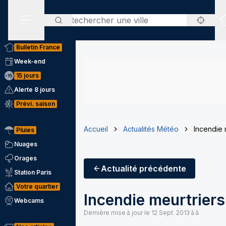
Rechercher
Menu secondaire
Bulletin France
Week-end
15 jours
Alerte 8 jours
Prévi. saison
Accueil
Actualités Météo
Incendie 
Pluies
Nuages
Orages
Actualité
précédente
Station Paris
Votre quartier
Incendie meurtriers
Webcams
Dernière mise à jour le
12 Sept. 2013 à à