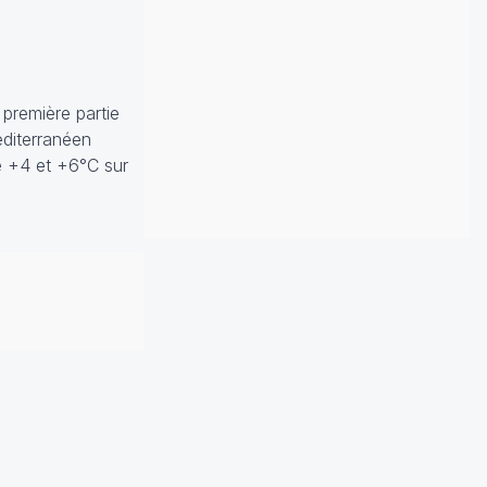
 première partie
éditerranéen
e +4 et +6°C sur