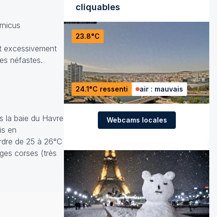
cliquables
rnicus
23.8°C
et excessivement
es néfastes.
24.1°C ressenti
air : mauvais
ns la baie du Havre
Webcams locales
is en
ordre de 25 à 26°C
ages corses (très