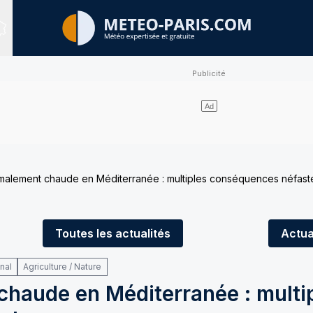
Sites expertisés
malement chaude en Méditerranée : multiples conséquences néfast
Toutes
les actualités
Actua
onal
Agriculture / Nature
haude en Méditerranée : multi