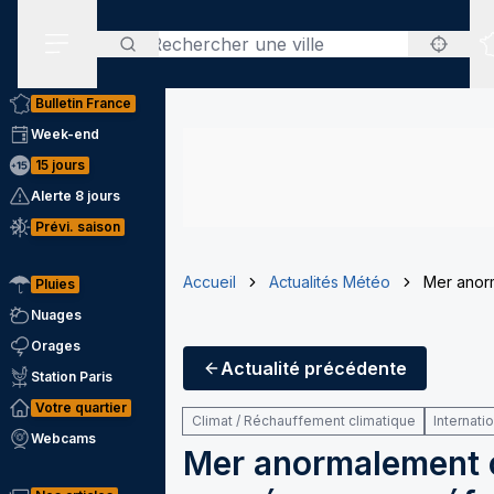
Rechercher
Menu secondaire
Bulletin France
Week-end
15 jours
Alerte 8 jours
Prévi. saison
Accueil
Actualités Météo
Mer anor
Pluies
Nuages
Orages
Actualité
précédente
Station Paris
Votre quartier
Climat / Réchauffement climatique
Internati
Webcams
Mer anormalement c