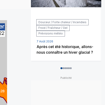
Douceur / Forte chaleur / Incendies
Froid / Fraîcheur / Gel
Prévisions météo
7 Août 2026
Après cet été historique, allons-
nous connaître un hiver glacial ?
0
1
2
3
4
5