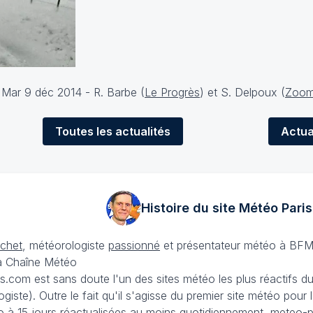
 Mar 9 déc 2014 - R. Barbe (
Le Progrès
) et S. Delpoux (
Zoom 
Toutes
les actualités
Actua
Histoire du site Météo
Paris
échet
, météorologiste
passionné
et présentateur météo à BFM
La Chaîne Météo
is.com est sans doute l'un des sites météo les plus réactifs 
iste). Outre le fait qu'il s'agisse du premier site météo pour
 à 15 jours
réactualisées au moins quotidiennement, meteo-pa