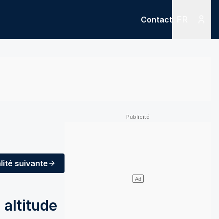
FR
Contact
Menu
Menu des
lité
suivante
 altitude