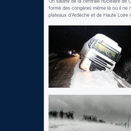
Un salarié de la centrale nucléaire de
formé des congères même là où il ne nei
plateaux d'Ardèche et de Haute Loire