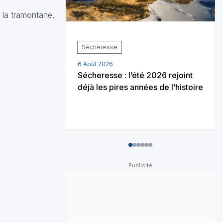
 la tramontane,
Sécheresse
6 Août 2026
Sécheresse : l’été 2026 rejoint
déjà les pires années de l’histoire
0
1
2
3
4
5