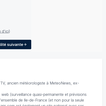
d'ici
)
lité
suivante
TV, ancien météorologiste à MeteoNews, ex-
du web (surveillance quasi-permanente et prévisions
 l'ensemble de Ile-de-France (et non pour la seule
ris.com est également un site national avec ses