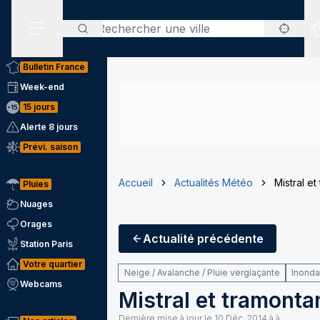
Rechercher
Menu secondaire
Bulletin France
Week-end
15 jours
Alerte 8 jours
Prévi. saison
Accueil
Actualités Météo
Mistral e
Pluies
Nuages
Orages
Actualité
précédente
Station Paris
Votre quartier
Neige / Avalanche / Pluie verglaçante
Inonda
Webcams
Mistral et tramonta
Dernière mise à jour le
10 Déc. 2014 à à