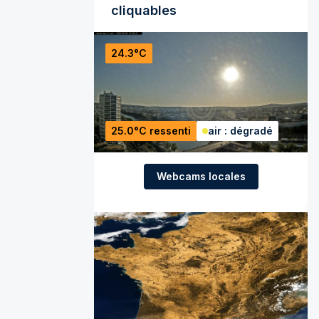
cliquables
24.3°C
25.0°C ressenti
air : dégradé
Webcams locales