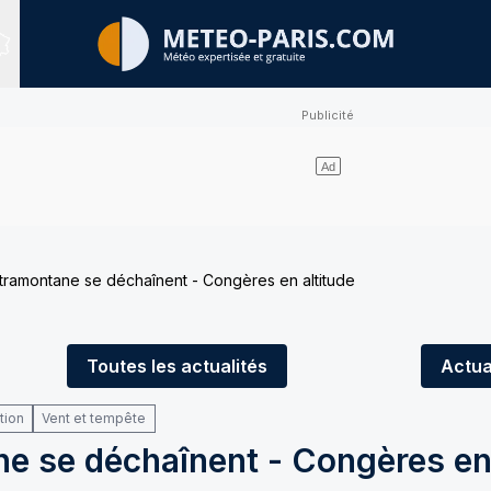
Sites expertisés
t tramontane se déchaînent - Congères en altitude
Toutes
les actualités
Actua
tion
Vent et tempête
ne se déchaînent - Congères en