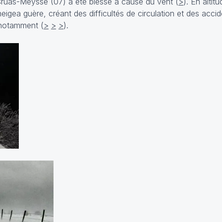
 Cruas-Meysse (07) a été blessé à cause du vent (
>
). En altit
gea guère, créant des difficultés de circulation et des accide
 notamment (
>
>
>
).