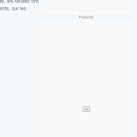
ude, les rafales ont
nts, sur les