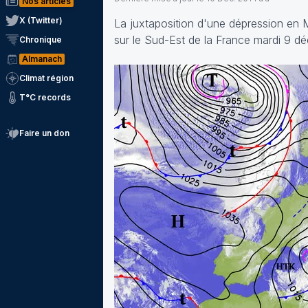
Nos articles
X (Twitter)
La juxtaposition d'une dépression en Mé
sur le Sud-Est de la France mardi 9 d
Chronique
Almanach
Climat région
T°C records
Faire un don