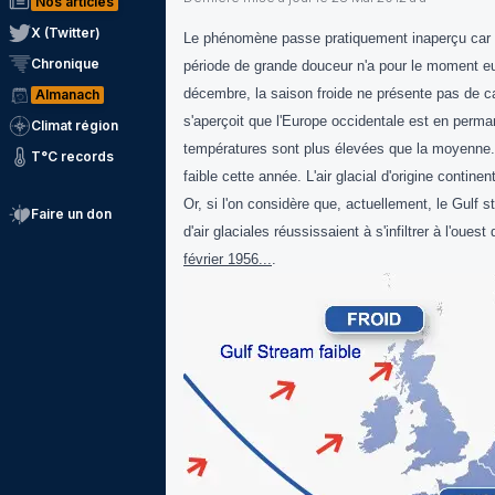
Nos articles
X (Twitter)
Le phénomène passe pratiquement inaperçu car il
Chronique
période de grande douceur n'a pour le moment eu 
décembre, la saison froide ne présente pas de car
Almanach
s'aperçoit que l'Europe occidentale est en perm
Climat région
températures sont plus élevées que la moyenne. T
T°C records
faible cette année. L'air glacial d'origine contine
Or, si l'on considère que, actuellement, le Gulf 
Faire un don
d'air glaciales réussissaient à s'infiltrer à l'o
février 1956...
.