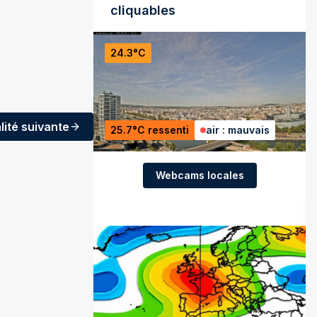
cliquables
24.3°C
lité
suivante
25.7°C ressenti
air : mauvais
Webcams locales