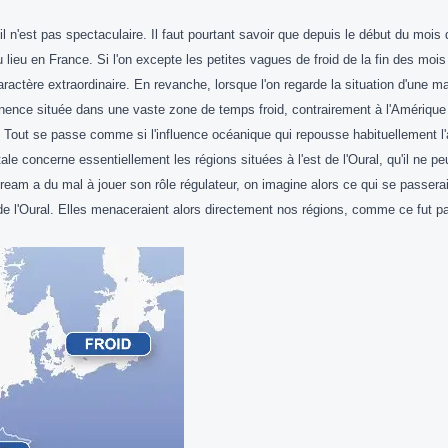
 n'est pas spectaculaire. Il faut pourtant savoir que depuis le début du moi
lieu en France. Si l'on excepte les petites vagues de froid de la fin des moi
actère extraordinaire. En revanche, lorsque l'on regarde la situation d'une ma
anence située dans une vaste zone de temps froid, contrairement à l'Amérique 
out se passe comme si l'influence océanique qui repousse habituellement l'air
ntale concerne essentiellement les régions situées à l'est de l'Oural, qu'il ne peu
stream a du mal à jouer son rôle régulateur, on imagine alors ce qui se passera
uest de l'Oural. Elles menaceraient alors directement nos régions, comme ce fut