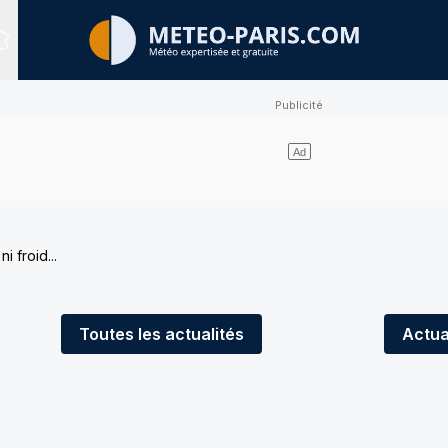
Sites expertisés
i froid...
Toutes
les actualités
Actua