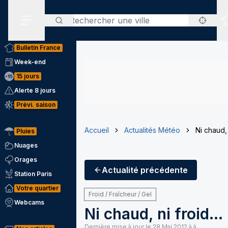
Rechercher
Menu secondaire
Bulletin France
Week-end
15 jours
Alerte 8 jours
Prévi. saison
Accueil
Actualités Météo
Ni chaud, n
Pluies
Nuages
Orages
Actualité
précédente
Station Paris
Votre quartier
Froid / Fraîcheur / Gel
Webcams
Ni chaud, ni froid...
Dernière mise à jour le
28 Mai 2012 à à