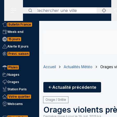
Rechercher
Menu secondaire
Bulletin France
Week-end
15 jours
Alerte 8 jours
Prévi. saison
Accueil
Actualités Météo
Orages vi
Pluies
Nuages
Orages
Actualité
précédente
Station Paris
Votre quartier
Orage / Grêle
Webcams
Orages violents prè
Dernière mise à jour le
19 Juil. 2013 à à