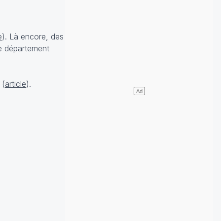
e
). Là encore, des
ce département
 (
article
).