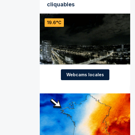
cliquables
19.6°C
Webcams locales