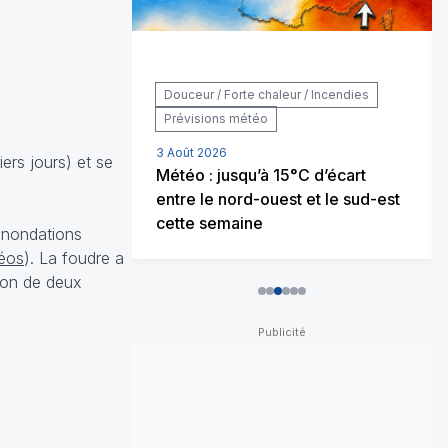
ons météo
Douceur / Forte chaleur / Incendies
Prévisions météo
uoi les
3 Août 2026
ers jours) et se
ont presque
Météo : jusqu’à 15°C d’écart
entre le nord-ouest et le sud-est
cette semaine
 inondations
déos
). La foudre a
tion de deux
0
1
2
3
4
5