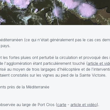
Douceur / Forte chaleur / Incendies
Sécheresse
Prévisi
Prévisions météo
4 Août 2026
Sécheresse : pourq
5 Août 2026
méditerranéen (ce qui n'était généralement pas le cas ces derni
La fraîcheur ne va pas durer : la
orages ne changer
s pays.
chaleur prépare son retour
rien
 les fortes pluies ont perturbé la circulation et provoqué des
de l'agglomération étant particulièrement touché (
article et vi
sé au moyen de trois largages d'hélicoptère et de l'interven
aient constatés sur les vignes au pied de la Sainte Victoire.
observée au large de Port Cros (
carte
-
article et vidéo
).