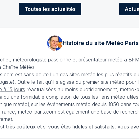
Toutes
les actualités
Actua
Histoire du site Météo
Paris
échet
, météorologiste
passionné
et présentateur météo à BFM
La Chaîne Météo
is.com est sans doute l'un des sites météo les plus réactifs 
iste). Outre le fait qu'il s'agisse du premier site météo pour
 à 15 jours
réactualisées au moins quotidiennement, meteo-pa
nsi qu'une formidable compilation de tous les liens météo utiles
nique météo
)
sur les événements météo depuis 1850 dans tou
France, meteo-paris.com est également une base de recherches
ternet.
 très coûteux et si vous êtes fidèles et satisfaits, vous ave