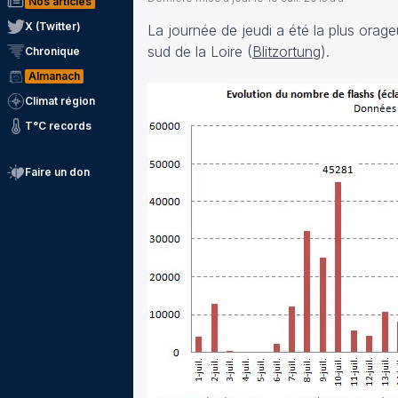
Nos articles
X (Twitter)
La journée de jeudi a été la plus ora
sud de la Loire (
Blitzortung
).
Chronique
Almanach
Climat région
T°C records
Faire un don