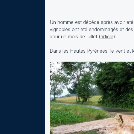
Un homme est décédé après avoir été
vignobles ont été endommagés et des 
pour un mois de juillet (
article
).
Dans les Hautes Pyrénées, le vent et l