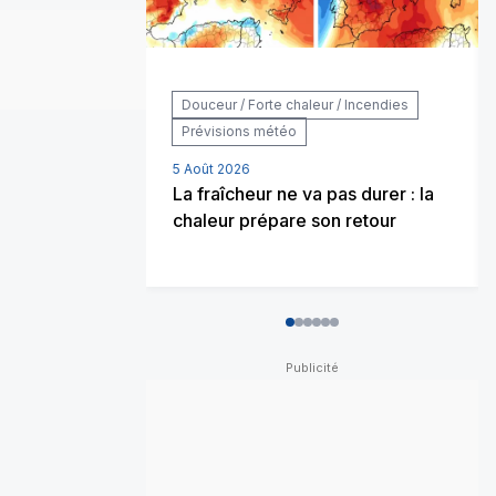
Douceur / Forte chaleur / Incendies
Prévisions météo
5 Août 2026
La fraîcheur ne va pas durer : la
chaleur prépare son retour
0
1
2
3
4
5