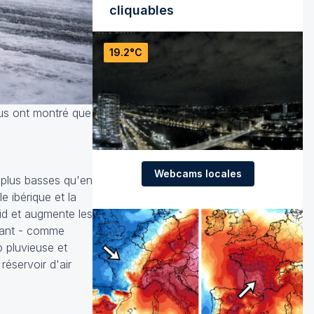
cliquables
19.2°C
ous ont montré que
Webcams locales
s plus basses qu'en
e ibérique et la
oid et augmente les
ulant - comme
o pluvieuse et
réservoir d'air