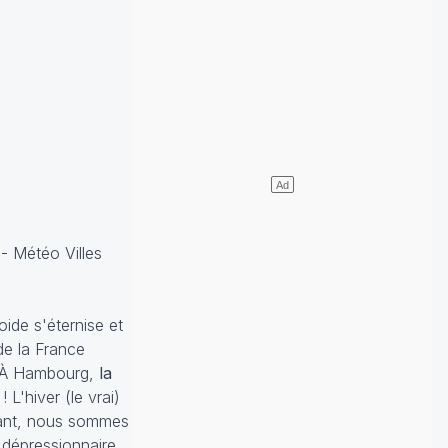
- Météo Villes
oide s'éternise et
 de la France
 À Hambourg,
la
s
! L'hiver (le vrai)
utant, nous sommes
 dépressionnaire