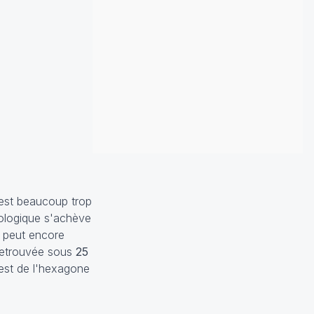
l est beaucoup trop
rologique s'achève
l peut encore
 retrouvée sous
25
est de l'hexagone