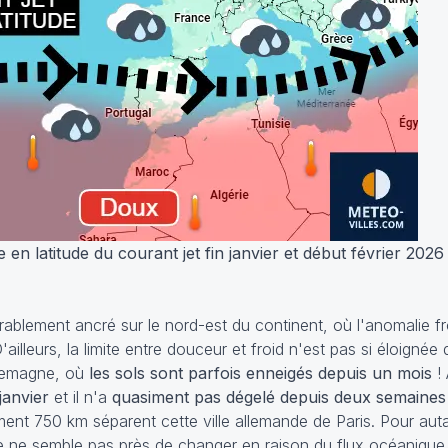
en latitude du courant jet fin janvier et début février 2026
urablement ancré sur le nord-est du continent, où l'anomalie fr
'ailleurs, la limite entre douceur et froid n'est pas si éloignée
Allemagne, où
les sols sont parfois enneigés depuis un mois
!
janvier
et il n'a
quasiment pas dégelé depuis deux semaine
ement 750 km séparent cette ville allemande de Paris. Pour a
ne ne semble pas près de changer en raison du flux océanique