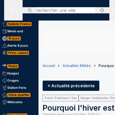
Rechercher
Menu secondaire
Bulletin France
Week-end
15 jours
Alerte 8 jours
Prévi. saison
Accueil
Actualités Météo
Pourquoi l
Pluies
Nuages
Orages
Actualité
précédente
Station Paris
Votre quartier
Froid / Fraîcheur / Gel
Neige / Avalanche / Pl
Webcams
Pourquoi l'hiver est
Dernière mise à jour le
5 Févr. 2026 à à