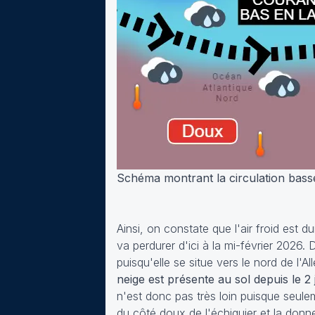
Schéma montrant la circulation basse 
Ainsi, on constate que l'air froid est d
va perdurer d'ici à la mi-février 2026. D
puisqu'elle se situe vers le nord de l'
neige est présente au sol depuis le 2 
n'est donc pas très loin puisque seul
du côté doux de l'échiquier et la don