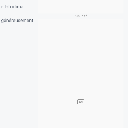
r Infoclimat
ut généreusement