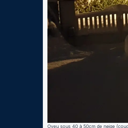
Oyeu sous 40 à 50cm de neige (couc