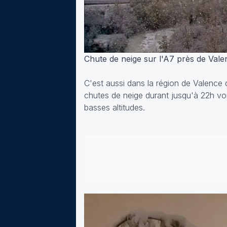
Chute de neige sur l'A7 près de Vale
C'est aussi dans la région de Valence 
chutes de neige durant jusqu'à 22h voi
basses altitudes.