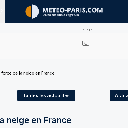
Sites expertisés
 force de la neige en France
Toutes
les actualités
Actua
la neige en France