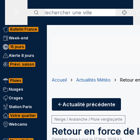
Rechercher
Menu secondaire
Bulletin France
Week-end
15 jours
Alerte 8 jours
Prévi. saison
Accueil
Actualités Météo
Retour en
Pluies
Nuages
Orages
Actualité
précédente
Station Paris
Votre quartier
Neige / Avalanche / Pluie verglaçante
Webcams
Retour en force de 
Dernière mise à jour le
17 Nov. 2019 à à