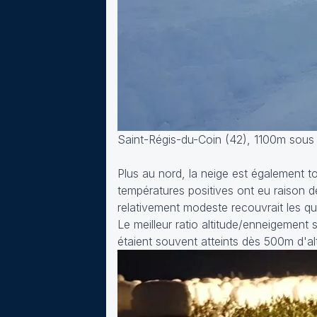
Saint-Régis-du-Coin (42), 1100m sous
Plus au nord, la neige est également 
températures positives ont eu raison d
relativement modeste recouvrait les qu
Le meilleur ratio altitude/enneigement
étaient souvent atteints dès 500m d'a