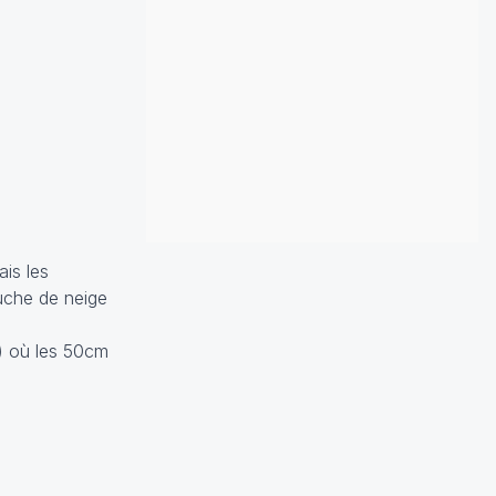
is les
ouche de neige
8) où les 50cm