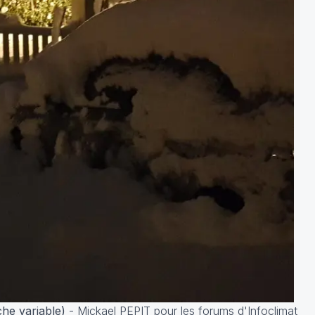
he variable)
-
Mickael PEPIT pour les forums d'Infoclimat