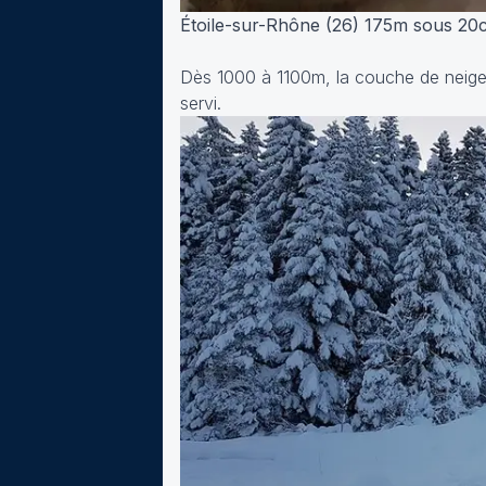
Étoile-sur-Rhône (26) 175m sous 20
Dès 1000 à 1100m, la couche de neige
servi.