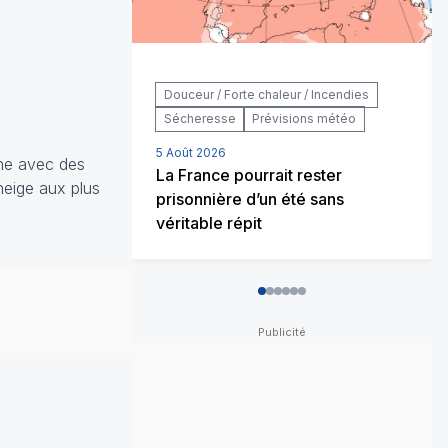
Douceur / Forte chaleur / Incendies
Sécheresse
Prévisions météo
5 Août 2026
ine avec des
La France pourrait rester
neige aux plus
prisonnière d’un été sans
véritable répit
0
1
2
3
4
5