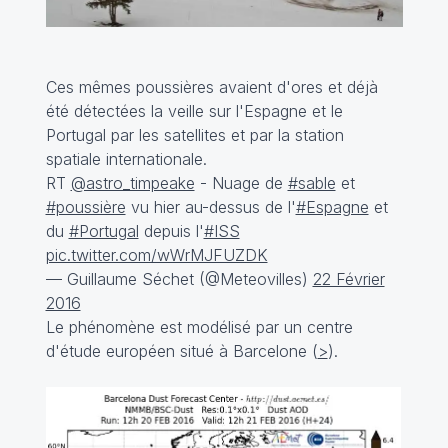
Ces mêmes poussières avaient d'ores et déjà
été détectées la veille sur l'Espagne et le
Portugal par les satellites et par la station
spatiale internationale.
RT
@astro_timpeake
- Nuage de
#sable
et
#poussière
vu hier au-dessus de l'
#Espagne
et
du
#Portugal
depuis l'
#ISS
pic.twitter.com/wWrMJFUZDK
— Guillaume Séchet (@Meteovilles)
22 Février
2016
Le phénomène est modélisé par un centre
d'étude européen situé à Barcelone (
>
).