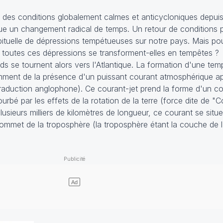
des conditions globalement calmes et anticycloniques depuis
ue un changement radical de temps. Un retour de conditions p
bituelle de dépressions tempétueuses sur notre pays. Mais pou
n toutes ces dépressions se transforment-elles en tempêtes ?
ards se tournent alors vers l'Atlantique. La formation d'une t
tamment de la présence d'un puissant courant atmosphérique a
traduction anglophone). Ce courant-jet prend la forme d'un co
urbé par les effets de la rotation de la terre (force dite de "C
lusieurs milliers de kilomètres de longueur, ce courant se sit
sommet de la troposphère (la troposphère étant la couche de 