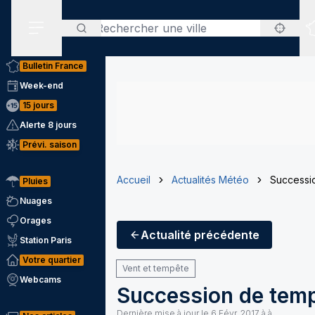
Rechercher
Menu secondaire
Bulletin France
Week-end
15 jours
Alerte 8 jours
Prévi. saison
Accueil
Actualités Météo
Successio
Pluies
Nuages
Orages
Actualité
précédente
Station Paris
Votre quartier
Vent et tempête
Webcams
Succession de tempê
Dernière mise à jour le
6 Févr. 2017 à à