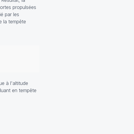
Résultat, la
sortes propulsées
é par les
e la tempête
 à l'altitude
oluant en tempête