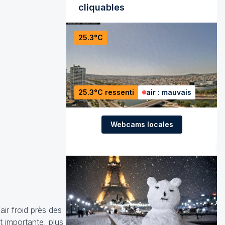
cliquables
25.3°C
25.3°C ressenti
air : mauvais
Webcams locales
air froid près des
t importante, plus