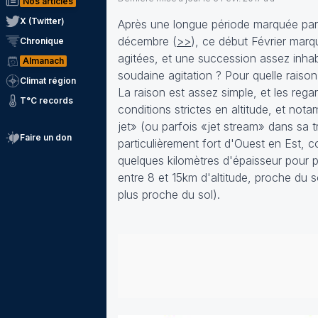
Nos articles
X (Twitter)
Après une longue période marquée par 
décembre (
>>
), ce début Février marq
Chronique
agitées, et une succession assez inha
Almanach
soudaine agitation ? Pour quelle raiso
Climat région
La raison est assez simple, et les reg
T°C records
conditions strictes en altitude, et no
jet» (ou parfois «jet stream» dans sa 
Faire un don
particulièrement fort d'Ouest en Est, co
quelques kilomètres d'épaisseur pour p
entre 8 et 15km d'altitude, proche du 
plus proche du sol).