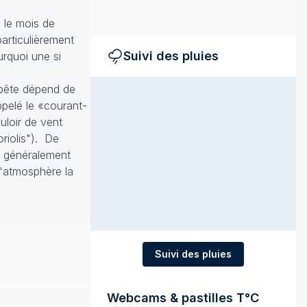
 le mois de
articulièrement
Suivi des pluies
rquoi une si
empête dépend de
ppelé le «courant-
uloir de vent
oriolis"). De
ue généralement
l'atmosphère la
Suivi des pluies
Webcams & pastilles T°C