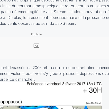
circulation atmosphérique débouche directement sur notre pays. 
n limite du courant atmosphérique se retrouvent en quelques 
articulièrement agité. Le Jet-Stream est alors souvent qualifi
e ». De plus, le creusement dépressionnaire et la puissance d
e des vents observés au sein du Jet-Stream.
ts ont dépassés les 200km/h au cœur du courant atmosphérique
nt violents pour voir s'y gréefer plusieurs dépressions év
Marcel ce dimanche).