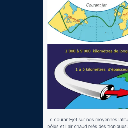
Le courant-jet sur nos moyennes latitud
pôles et l'air chaud près des tropiques