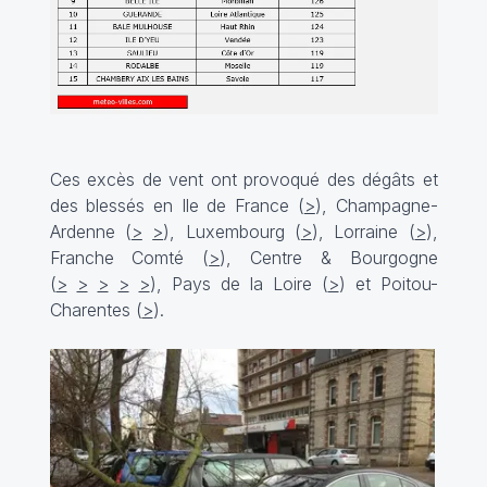
Ces excès de vent ont provoqué des dégâts et
des blessés en Ile de France (
>
), Champagne-
Ardenne (
>
>
), Luxembourg (
>
), Lorraine (
>
),
Franche Comté (
>
), Centre & Bourgogne
(
>
>
>
>
>
), Pays de la Loire (
>
) et Poitou-
Charentes (
>
).