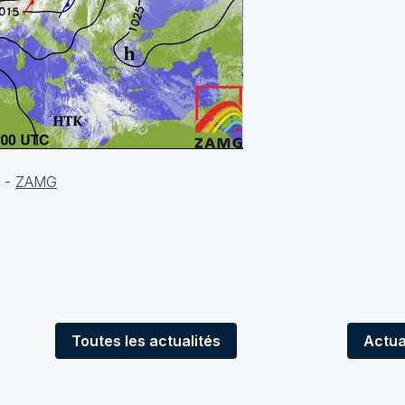
h -
ZAMG
Toutes
les actualités
Actua