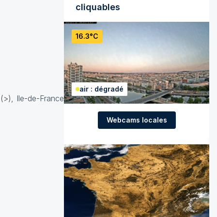
cliquables
16.3°C
air : dégradé
(>), Ile-de-France
Webcams locales