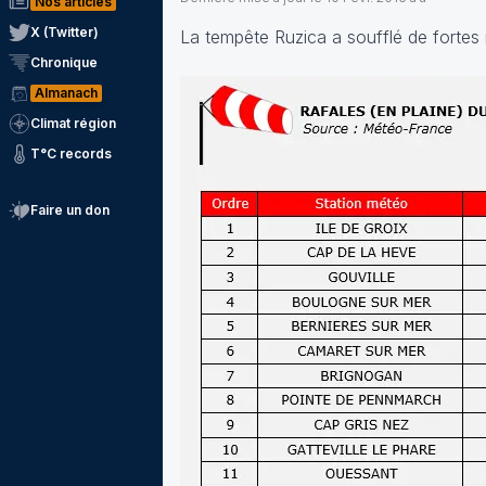
Nos articles
X (Twitter)
La tempête Ruzica a soufflé de fortes r
Chronique
Almanach
Climat région
T°C records
Faire un don