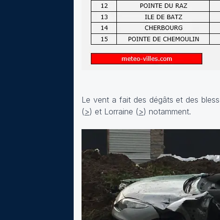
Le vent a fait des dégâts et des bles
(
>
) et Lorraine (
>
) notamment.