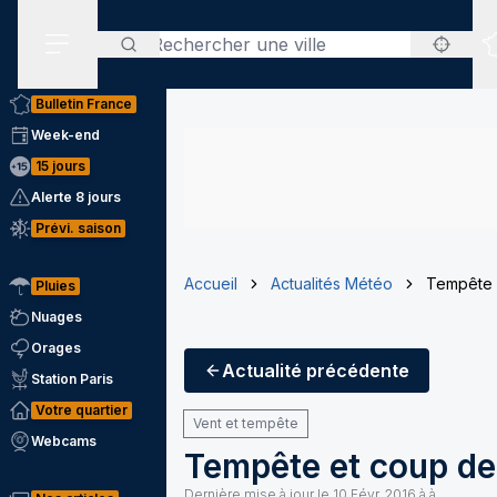
Rechercher
Menu secondaire
Bulletin France
Week-end
15 jours
Alerte 8 jours
Prévi. saison
Accueil
Actualités Météo
Tempête e
Pluies
Nuages
Orages
Actualité
précédente
Station Paris
Votre quartier
Vent et tempête
Webcams
Tempête et coup de 
Dernière mise à jour le
10 Févr. 2016 à à