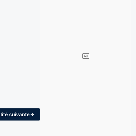
lité
suivante