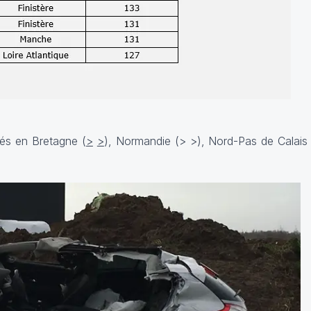
sés en Bretagne (
>
>
), Normandie (
>
>
), Nord-Pas de Calais 