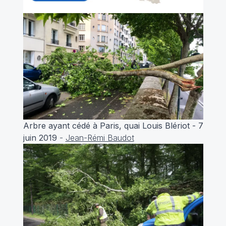
Arbre ayant cédé à Paris, quai Louis Blériot - 7
juin 2019
-
Jean-Rémi Baudot