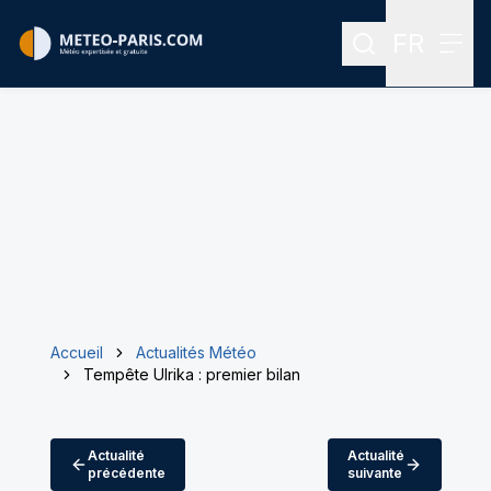
FR
Rechercher
Menu
Menu des
Accueil
Actualités Météo
Tempête Ulrika : premier bilan
Actualité
Actualité
précédente
suivante