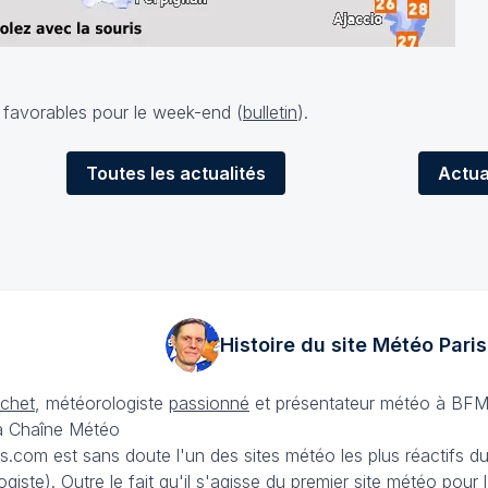
t favorables pour le week-end (
bulletin
).
Toutes
les actualités
Actua
Histoire du site Météo
Paris
échet
, météorologiste
passionné
et présentateur météo à BFM
La Chaîne Météo
is.com est sans doute l'un des sites météo les plus réactifs 
iste). Outre le fait qu'il s'agisse du premier site météo pour