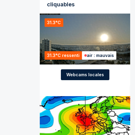
cliquables
31.3°C
31.3°C ressenti
air : mauvais
Webcams locales