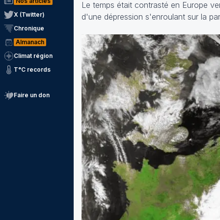
Nos articles
Le temps était contrasté en Europe ven
X (Twitter)
d'une dépression s'enroulant sur la par
Chronique
Almanach
Climat région
T°C records
Faire un don