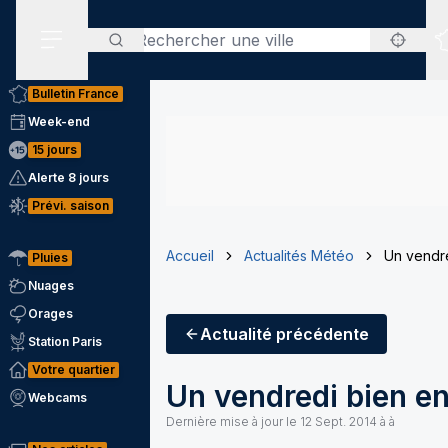
Rechercher
Menu secondaire
Bulletin France
Week-end
15 jours
Alerte 8 jours
Prévi. saison
Accueil
Actualités Météo
Un vendre
Pluies
Nuages
Orages
Actualité
précédente
Station Paris
Votre quartier
Un vendredi bien en
Webcams
Dernière mise à jour le
12 Sept. 2014 à à