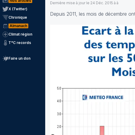
Nos articles
Dernière mise à jour le
24 Déc. 2015 à à
X (Twitter)
Depuis 2011, les mois de décembre ont
Chronique
Almanach
Climat région
T°C records
Faire un don