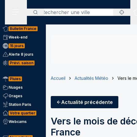
Rechercher
Menu secondaire
Bulletin France
Week-end
15 jours
Alerte 8 jours
Prévi. saison
Accueil
Actualités Météo
Vers le m
Pluies
Nuages
Orages
Actualité
précédente
Station Paris
Votre quartier
Vers le mois de déc
Webcams
France