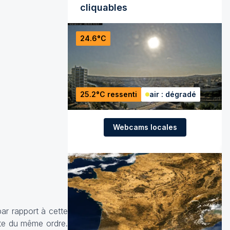
cliquables
24.6°C
25.2°C ressenti
air : dégradé
Webcams locales
ar rapport à cette
te du même ordre.