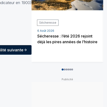
ndicateur en 1900)
Sécheresse
6 Août 2026
Sécheresse : l’été 2026 rejoint
déjà les pires années de l’histoire
lité
suivante
0
1
2
3
4
5