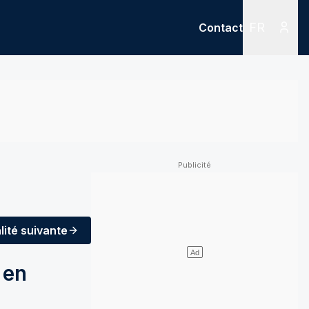
FR
Contact
Menu
Menu des
lité
suivante
 en