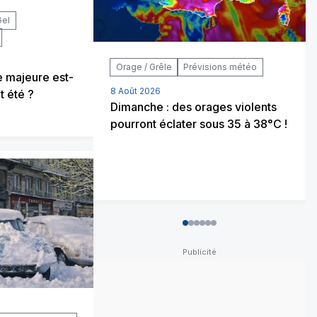
Gel
Orage / Grêle
Prévisions météo
 majeure est-
8 Août 2026
t été ?
Dimanche : des orages violents
pourront éclater sous 35 à 38°C !
0
1
2
3
4
5