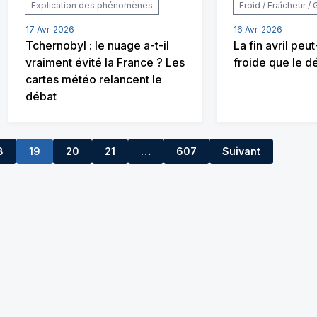
Explication des phénomènes
Froid / Fraîcheur / 
17 Avr. 2026
16 Avr. 2026
Tchernobyl : le nuage a-t-il
La fin avril peut
vraiment évité la France ? Les
froide que le d
cartes météo relancent le
débat
8
19
20
21
…
607
Suivant
22