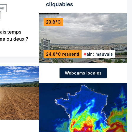
cliquables
Gel
23.8°C
ais temps
ne ou deux ?
24.8°C ressenti
air : mauvais
Webcams locales