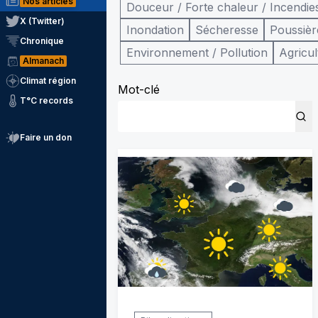
Nos articles
Douceur / Forte chaleur / Incendie
X (Twitter)
Inondation
Sécheresse
Poussièr
Chronique
Environnement / Pollution
Agricul
Almanach
Climat région
Mot-clé
T°C records
Faire un don