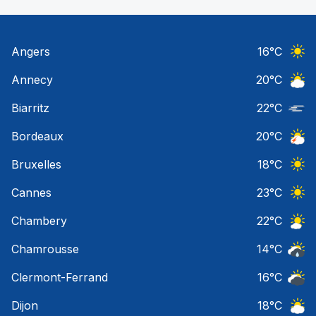
Angers
16
°C
Ciel 
Annecy
20
°C
Ciel 
Biarritz
22
°C
Nuage
Bordeaux
20
°C
Orage
Bruxelles
18
°C
Ciel 
Cannes
23
°C
Ciel 
Chambery
22
°C
Ciel 
Chamrousse
14
°C
Risqu
Clermont-Ferrand
16
°C
Ciel 
Dijon
18
°C