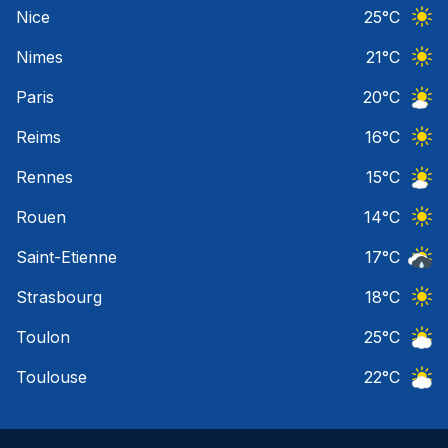
Ciel 
Nice
25
°C
Ciel 
Nimes
21
°C
Ciel 
Paris
20
°C
Ciel 
Reims
16
°C
Ciel 
Rennes
15
°C
Ciel 
Rouen
14
°C
Ciel 
Saint-Etienne
17
°C
Risqu
Strasbourg
18
°C
Ciel 
Toulon
25
°C
Ciel 
Toulouse
22
°C
Ciel 