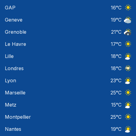
Ciel 
GAP
16
°C
Ciel 
Geneve
19
°C
Ciel 
Grenoble
21
°C
Risqu
Le Havre
17
°C
Ciel 
Lille
18
°C
Ciel 
Londres
18
°C
Ciel 
Lyon
23
°C
Ciel 
Marseille
25
°C
Ciel 
Metz
15
°C
Ciel 
Montpellier
25
°C
Ciel 
Nantes
19
°C